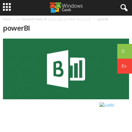
Home
නව Microsoft Power BI සේවාව ජූලි මස 24 දින සිට ඔබටත්.
powerBI
powerBI
සිං
En