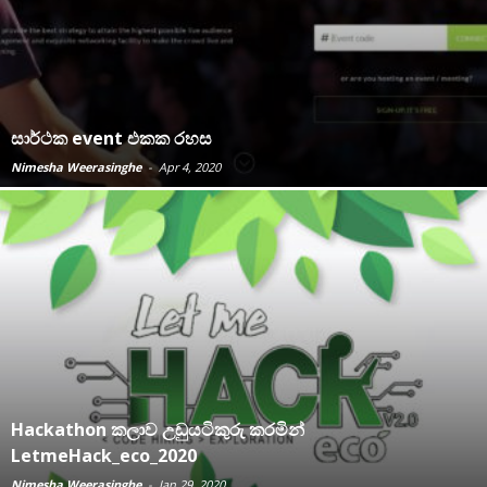
සාර්ථක event එකක රහස
Nimesha Weerasinghe
-
Apr 4, 2020
Hackathon කලාව උඩුයටිකුරු කරමින්
LetmeHack_eco_2020
Nimesha Weerasinghe
-
Jan 29, 2020