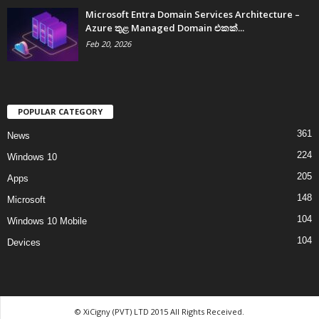
Microsoft Entra Domain Services Architecture –
Azure තුළ Managed Domain එකක්...
Feb 20, 2026
POPULAR CATEGORY
361
News
224
Windows 10
205
Apps
148
Microsoft
104
Windows 10 Mobile
104
Devices
© XiCigny (PVT) LTD 2015 All Rights Received.