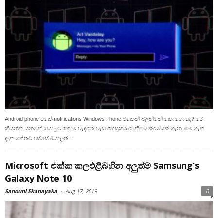
Android phone එකේ notifications Windows Phone එකෙන් බලන්නේ කොහොමද? මේ
කියන්න යන්නේ ඔයාලට ඉතාම වැදගත් වැඩ පහසුකර ගැනීමේ ක්රමයක් ගැන. මේ ගැන
දැන ගත්තට පස්සේ ඔයාලත්...
Microsoft එක්ක කලඑළිබහින අලුත්ම Samsung’s
Galaxy Note 10
Sanduni Ekanayaka
-
Aug 17, 2019
0