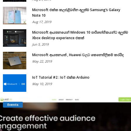
Microsoft එක්ක කලඑළිබහින අලුත්ම Samsung’s Galaxy
Note 10
Aug 17, 2019
Microsoft ආයතනයෙන් Windows 10 පාරිභෝගිකයන්ට අලුත්ම
Xbox desktop experience එකක්
Jun 5, 2019
Microsoft ආයතනයත් , Huawei වලට කෙනෙහිලිකම් කරයිද
May 22, 2019
IoT Tutorial #2 : IoT එක්ක Arduino
May 10, 2019
Events