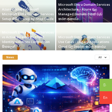
Microsoft Entra Domain Services
Azure Portal භාවිතයෙන්
Architecture – Azure තුළ
Microsoft Entra Domain Services
Managed Domain එකක් වැඩ
Setup කිරීම – Step-by-Step Guide
කරන ආකාරය
Microsoft Entra Domain Services
vs Active Directory – Cloud
Microsoft Entra Domain Services
Identity Solutions Comparison
Use Cases – Legacy Applications
සිංහලෙන්
Cloud වල Deploy කරන ආකාරය
News
All
සිං
En