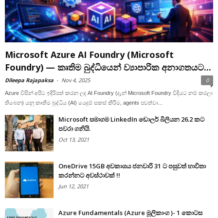
Microsoft Azure AI Foundry (Microsoft
Foundry) — කෘතිම බුද්ධියෙන් ව්‍යාපාරික අනාගතයට...
Dileepa Rajapaksa
-
Nov 4, 2025
0
Azure විසින් අපිට ඉදිරිපත් කරන ලද AI Foundry (දැන් Microsoft Foundry විදියට නම් කරලා
තිබෙන) යනු කෘතිම බුද්ධිය (AI) යෙදුම් සකස් කිරීම, agents පවත්වා...
Microsoft සමාගම LinkedIn ඩොලර් බිලියන 26.2 කට
පවරා ගනියි.
Oct 13, 2021
OneDrive 15GB අවකාශය ජනවාරි 31 ට පසුවත් භාවිතා
කරන්නට අවස්ථාවක් !!
Jun 12, 2021
Azure Fundamentals (Azure මූලිකාංග )- 1 කොටස