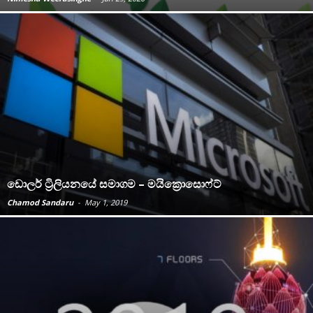
ඩොලර් ට්‍රිලියනයේ සමාගම – මයික්‍රොසොෆ්ට්
Chamod Sandaru
-
May 1, 2019