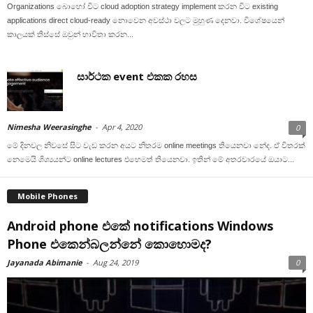
Organizations බොහෝ විට cloud adoption strategy implement කරන විට existing
applications direct cloud-ready නොවෙන අවස්ථා වලට මුහුණ දෙනවා. විශේෂයෙන්
කාලයක් තිස්සේ ඹවුන් භාවිතා කරන...
සාර්ථක event එකක රහස
Nimesha Weerasinghe
-
Apr 4, 2020
0
මේ දිනවල නිවසේ සිට වැඩ කරන අයට නිතරම online meetings තියෙනවා නේද. ඒ විතරක්
නෙමෙයි ශිශ්‍යයන්ට online lectures එහෙමත් තියෙනවා. ඉතින් මේ අතරවාරයේ ඔයාට...
Mobile Phones
Android phone එකේ notifications Windows
Phone එකෙන්බලන්නේ කොහොමද?
Jayanada Abimanie
-
Aug 24, 2019
0