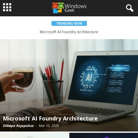
TRENDING NOW
Azure Portal භාවිතයෙන් Microsoft Entra Domain Services Setup කිරීම –
Step-by-Step Guide
Microsoft AI Foundry Architecture
Dileepa Rajapaksa
-
Mar 10, 2026