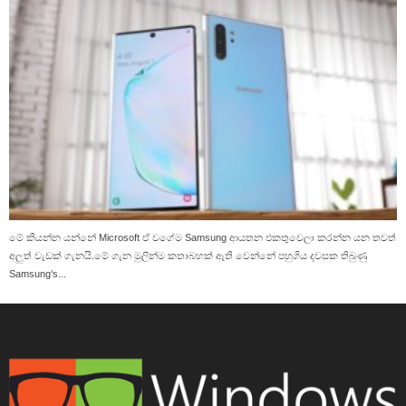
මේ කියන්න යන්නේ Microsoft ඒ වගේම Samsung ආයතන එකතුවෙලා කරන්න යන තවත්
අලුත් වැඩක් ගැනයි.මේ ගැන මුලින්ම කතාබහක් ඇති වෙන්නේ පහුගිය දවසක තිබුණු
Samsung’s...