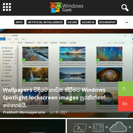
APPS
ARTIFICIAL INTELLIGENCE
AZURE
AZURE AI
BIOGRAPHY
Wallpapers විදියට භාවිත කිරීමට Windows
සිං
Spotlight lockscreen images සුරකින්නේ
En
මෙහෙමයි.
Prabhath Mannapperuma
-
Jul 30, 2021