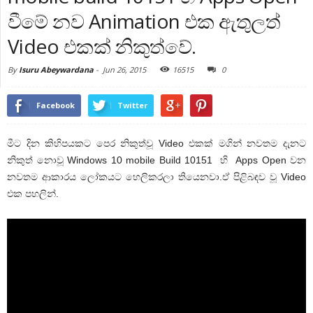
වීමේ නව Animation එක ඇතුලත්
Video එකක් නිකුත්වේ.
By
Isuru Abeywardana
-
Jun 26, 2015
16515
0
Facebook
Twitter
මීට දින කිහිපයකට පෙර නිකුත්වූ Video එකක් මගින් නවතම දැනට
නිකුත් නොවූ Windows 10 mobile Build 10151 හි Apps Open වන
නවතම ආකාරය ලෝකයට හෙලිකරලා තියෙනවා.ඒ පිළිබඳව වූ Video
එක පහලින්.