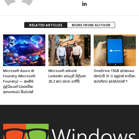
RELATED ARTICLES
MORE FROM AUTHOR
Microsoft Azure AI
Microsoft සමාගම
OneDrive 15GB අවකාශය
Foundry (Microsoft
LinkedIn ඩොලර් බිලියන
ජනවාරි 31 ට පසුවත් භාවිතා
Foundry) — කෘතිම
26.2 කට පවරා ගනියි.
කරන්නට අවස්ථාවක් !!
බුද්ධියෙන් ව්‍යාපාරික
අනාගතයට පියවරක්