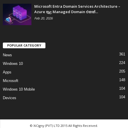
Microsoft Entra Domain Services Architecture –
Azure තුළ Managed Domain එකක්...
Feb 20, 2026
POPULAR CATEGORY
361
News
224
Windows 10
205
Apps
148
Microsoft
104
Windows 10 Mobile
104
Devices
© XiCigny (PVT) LTD 2015 All Rights Received.