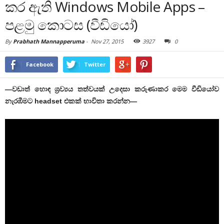
කර ඇති Windows Mobile Apps –
පළමු කොටස (වීඩියෝ)
By
Prabhath Mannapperuma
-
Nov 27, 2015
3927
0
Facebook
Twitter
—වඩාත් හොඳ ශ්‍රව්‍යය තත්වයක් උදෙසා කරුණාකර මෙම වීඩියෝව
නැරඹීමට headset එකක් භාවිතා කරන්න—