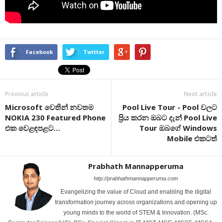
Facebook
Twitter
Previous article
Next article
Microsoft වෙතින් නවතම
Pool Live Tour - Pool වලට
NOKIA 230 Featured Phone
ප්‍රිය කරන ඔබට දැන් Pool Live
එක වෙළඳපළට…
Tour ඔබගේ Windows
Mobile එකටත්
Prabhath Mannapperuma
http://prabhathmannapperuma.com
Evangelizing the value of Cloud and enabling the digital
transformation journey across organizations and opening up
young minds to the world of STEM & Innovation. (MSc.