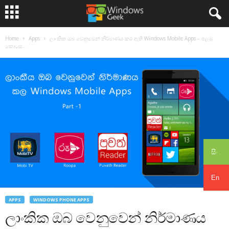
Home
Apps
ලාංකික ඔබ වෙනුවෙන් නිර්මාණය කර ඇති Windows Mobile Apps – පළමු
කොටස...
සිං
En
APPS
WINDOWS PHONE APPS
ලාංකික ඔබ වෙනුවෙන් නිර්මාණය