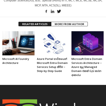
Computer Science(UG), BSc. Special (Hons) in IT, MCT, MCE, MCSE, MCSA,
MCP, MTA, ACS(SL), MIEEE)
RELATED ARTICLES
MORE FROM AUTHOR
Microsoft AI Foundry
Azure Portal භාවිතයෙන්
Microsoft Entra Domain
Architecture
Microsoft Entra Domain
Services Architecture –
Services Setup කිරීම –
Azure තුළ Managed
Step-by-Step Guide
Domain එකක් වැඩ කරන
ආකාරය