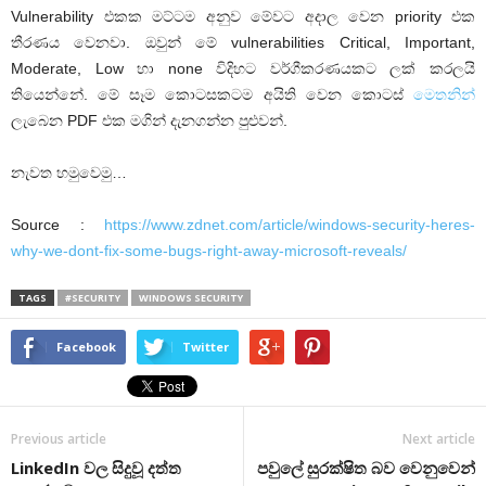
Vulnerability එකක මට්ටම අනුව මේවට අදාල වෙන priority එක
තීරණය වෙනවා. ඔවුන් මේ vulnerabilities Critical, Important,
Moderate, Low හා none විදිහට වර්ගීකරණයකට ලක් කරලයි
තියෙන්නේ. මේ සෑම කොටසකටම අයිති වෙන කොටස්
මෙතනින්
ලැබෙන PDF එක මගින් දැනගන්න පුළුවන්.
නැවත හමුවෙමු…
Source :
https://www.zdnet.com/article/windows-security-heres-
why-we-dont-fix-some-bugs-right-away-microsoft-reveals/
TAGS
#SECURITY
WINDOWS SECURITY
Facebook
Twitter
Previous article
Next article
LinkedIn වල සිදුවූ දත්ත
පවුලේ සුරක්ෂිත බව වෙනුවෙන්