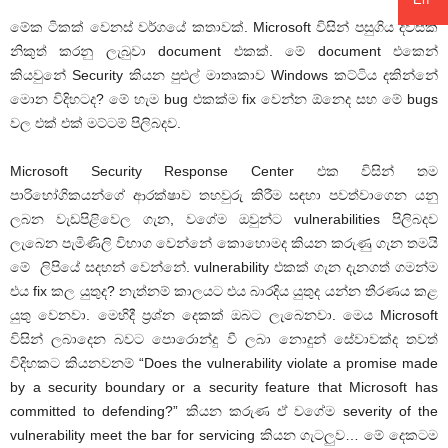
මේක ටිකක් වෙනස් වර්ගයේ කතාවක්. Microsoft විසින් පසුගිය දවසක
නිකුත් කරනු ලැබුවා document එකක්. මේ document එකෙන්
කියවුනේ Security කියන පුළුල් මාතෘකාව Windows කට්ටිය දකින්නේ
මොන විදිහටද? මේ හැම bug එකක්ම fix වෙන්න ඕනෙද සහ මේ bugs
වල එක් එක් මට්ටම් පිලිබදව.
Microsoft Security Response Center එක විසින් තම
පාරිභෝගිකයන්ගේ ආරක්ෂාව තහවුරු කිරීම සඳහා පවත්වාගෙන යනු
ලබන වැඩපිළිවෙල ගැන, වගේම ඔවුන්ට vulnerabilities පිලිබදව
ලැබෙන පැමිණිලි විභාග වෙන්නේ කොහොමද කියන කරුණු ගැන තමයි
මේ ලිපියේ සදහන් වෙන්නේ. vulnerability එකක් ගැන දැනගත් ගමන්ම
එය fix කල යුතුද? නැත්නම් කාලයට එය බාරදිය යුතුද යන්න තීරණය කළ
යුතු වෙනවා. මෙහිදී ප්‍රශ්න දෙකක් ඔබට ලැබෙනවා. මෙය Microsoft
විසින් ලබාදෙන බවට පොරොන්දු වී ලබා නොදුන් සේවාවක්ද තවත්
විදිහකට කියනවනම් “Does the vulnerability violate a promise made
by a security boundary or a security feature that Microsoft has
committed to defending?” කියන කරුණ ඒ වගේම severity of the
vulnerability meet the bar for servicing කියන ගැටලුව… මේ දෙකටම