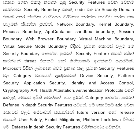
සකසා ගෙන එකතු කරගත යුතු Security Features වෙන වෙනම
පවතිනවා. Security Boundary එකක්, code එක හා Security Domain
එකක් අතර තිබෙන විශ්වාසය වර්ධනය කරන්න පාවිච්චි කරන එක
පාලමක් කියන්න පුළුවන්. Network Boundary, Kernel Boundary,
Process Boundary, AppContainer sandbox boundary, Session
Boundary, Web Browser Boundary, Virtual Machine Boundary,
Virtual Secure Mode Boundary විදිහට ප්‍රධාන කොටස් වලට මේ
Security Boundary බෙදන්න පුළුවන්. Security Feature එකක් මගින්
කරන්නේ threat එකකට හෝ කිහිපයකට ආරක්ෂාව සැපයීමක්.
Microsoft විසින් ලබාදෙන බවට ප්‍රකාශ කල ප්‍රධාන Security Features
වල Category වශයෙන් දැක්වුවොත් Device Security, Platform
Security, Application Security, Identity and Access Control,
Cryptography API, Health Attestation, Authentication Protocols වගේ
කරුණු මේකට අයිති වෙන්නේ. තව දුරටත් Category කරන්න පුළුවන්
Defense in depth Security Features යටතේ. මේ කොටසට add වෙන
කොටස් වලට සේවාවන් සපයන්නේ future version හෝ release
එකකදී. User Safety, Exploit Mitigations, Platform Lockdown විදිහට
මේ Defense in depth Security Features වර්ගීකරණය වෙනවා.