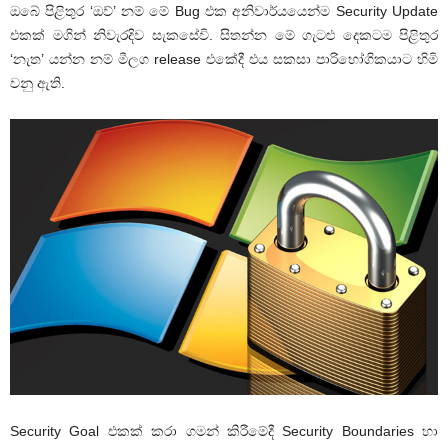
ඔබේ පිළිතුර ‘ඔව්’ නම් මේ Bug එක අනිවාර්යයෙන්ම Security Update
එකක් මගින් නිවැරදිව සැකසේවි. සිතන්න මේ ගැටළු දෙකටම පිළිතුර
‘නැත’ යන්න නම් මීලග release එකේදී එය සකසා පාරිභෝගිකයාට හිමි
වනු ඇති.
Security Goal එකක් කරා ගමන් කිරීමේදී Security Boundaries හා