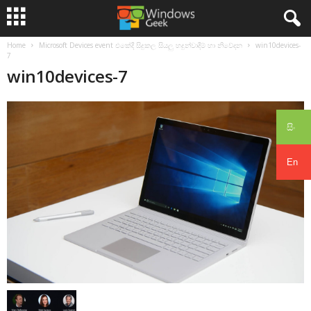
Home
Microsoft Devices event එකේදී සිදුකල සියලු හදුන්වාදීම් හා නිවේදන
win10devices-
7
win10devices-7
සිං
En