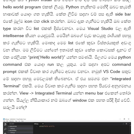
hello world program එකක් ලියමු. Python නැතිනම් මෙහිදී ඔබට කැමති
භාෂාවක් යොදා ගත හැකියි. කේත ලිවීම සදහා වම් පස ඇති side bar
එකේ මුල්ම icon එක click කරන්න. ඔබට දැක ගැනීමට හැකියි ඔබ කේත
type කරන විට list එකක් දිස්වෙනවා. මෙය Visual Studio වල ඇති
intellisense කියන යෙදවුමයි. මෙයින් ඔබගේ වැඩ කටයුතු රාශියක් පහසු
කර ගැනීමට හැකියි. මොකද මෙම list එකේ කුඩා විස්තරයකුත් අඩංගු
වන නිසා. මම ලිවීමට යන්නේ ඉතාමත් කුඩා කේත කොටසක් දැනට ඒ
එක පේලියක “print(‘Hello world’)” යන්න පමණයි. මීලගට මෙය python
command එක යොදා run කල යුතුය. මේ සදහා අපට command
prompt එකක් විවෘත කර ගැනීමට අවශ්‍ය වනවා. නමුත් VS Code සතුව
මේ සදහා පහසු මෙවලමක් තිබෙනවා. ඒ එය සමගම එන “integrated
Terminal” එකයි. මෙය විවෘත කර ගැනීම සදහා පහත පියවර අනුගමනය
කරන්න. View -> Integrated Terminal යන්න menu bar එකෙන් තෝරා
ගන්න. සියල්ල නිසියාකාර නම් ඔබගේ window එක පහත පරිදි දිස් වේවි.
සරලයි නේද?