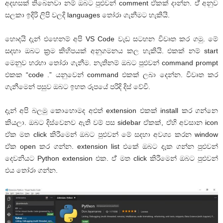
අදහසක් තිබෙනවා නම් ඔබට පුළුවන් comment ඒකක් දාන්න. ඒ් අනුව
සලකා ඉදිරි ලිපි වලදි languages තෝරා ගැනීමට හැකියි.
හොදයි දැන් එහෙනම් අපි VS Code වැඩ සටහන විවෘත කර ගමු. මේ
සදහා ඔබට ක්‍රම කිහිපයක් අනුගමනය කල හැකියි. එකක් නම් start
මෙනුව හරහා තෝරා ගැනීම. නැතිනම් ඔබට පුළුවන් command prompt
එකක “code .” යනුවෙන් command එකක් ලබා දෙන්න. විවෘත කර
ගැනීමෙන් පසුව ඔබට ඉහත රූපයේ පරිදි දිස් වේවි.
දැන් අපි බලමු කොහොමද අළුත් extension එකක් install කර ගන්නෙ
කියලා. ඔබට දිස්වෙනව ඇති වම් පස sidebar ඒකක්, ඒහි අවසාන icon
ඒක මත click කිරීමෙන් ඔබට පුළුවන් මේ සදහා අවශ්‍ය කරන window
ඒක open කර ගන්න. extension list එකේ ඔබට දැක ගන්න පුළුවන්
දෙවනියට Python extension එක. ඒ් මත click කිරීමෙන් ඔබට පුළුවන්
එය තෝරා ගන්න.