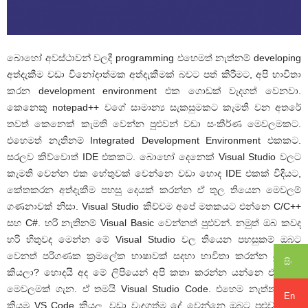
බොහෝ අවස්ථාවන් වලදී programming එහෙමත් නැත්නම් developing
අත්දැකීම වඩා විනෝදාත්මක අත්දැකීමක් බවට පත් කිරීමට, අපි භාවිතා
කරන development environment එක ගොඩක් වැදගත් වෙනවා.
කෙනෙකු notepad++ වගේ සාමාන්‍ය සැකසුමකට කැමති වන අතරේ
තවත් කෙනෙක් කැමති වෙන්න පුළුවන් වඩා සංකීර්ණ මෙවලමකට.
එහෙමත් නැතිනම් Integrated Development Environment එකකට.
සරලව කිව්වොත් IDE එකකට. බොහෝ දෙනෙක් Visual Studio වලට
කැමති වෙන්න එක හේතුවක් වෙන්නෙ වඩා හොද IDE එකක් විදියට,
කේතකරන අත්දැකීම පහසු දෙයක් කරන්න ඒ තුල තියෙන මෙවලම්
ගණනාවක් නිසා. Visual Studio කිව්වම අපේ මතකයට එන්නෙ C/C++
සහ C#. හරි නැතිනම් Visual Basic වෙන්නත් පුළුවන්. නමුත් ඔබ කවද
හරි හිතුවද මෙන්න මේ Visual Studio වල තියෙන පහසුකම් ඔබට
වෙනත් පරිගණක ක්‍රමලේක භාෂාවක් සදහා භාවිතා කරන්න පුළුවන්
සිං
කියලා? හොදයි අද මේ ලිපියෙන් අපි කතා කරන්න යන්නෙ ඒ වගේ
මෙවලමක් ගැන. ඒ තමයි Visual Studio Code. එහෙම නැත්නම් අපි
En
කියමු VS Code කියල. වඩා වැදගත්ම දේ වෙන්නෙ ඔබට පුළුවන් මේ