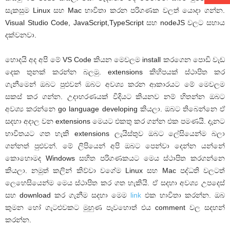
සැකසුම Linux සහ Mac භාවිතා කරන පරිගණක වලත් යොදා ගන්න.
Visual Studio Code, JavaScript,TypeScript සහ nodeJS වලට සහාය
දක්වනවා.
හොදයි අද අපි මේ VS Code කියන මෙවලම install කරගෙන පොඩි වැඩ
දෙක තුනක් කරන්න බලමු. extensions කිහිපයක් ස්ථාපිත කර
ගැනීමෙන් ඔබට පුළුවන් ඔබට අවශ්‍ය කරන ආකාරයට මේ මෙවලම
සකස් කර ගන්න. උදාහරණයක් විදියට කියනව නම් හිතන්න ඔබට
අවශ්‍ය කරන්නෙ go language developing කියලා. ඔබට තිබෙන්නෙ ඒ
සදහා අදාල වන extensions මෙයට එකතු කර ගන්න එක පමණයි. දැනට
භාවිතයට ගත හැකි extensions ලැයිස්තුව ඔබට ලේසියෙන්ම බලා
ගන්නත් පුළුවන්. මේ ලිපියෙන් අපි ඔබට පෙන්වා දෙන්න යන්නේ
කොහොමද Windows සහිත පරිගණකයට මෙය ස්ථාපිත කරගන්නෙ
කියලා. නමුත් කලින් කිව්වා වගේම Linux සහ Mac පද්ධති වලටත්
ලෙහෙසියෙන්ම මෙය ස්ථාපිත කර ගත හැකියි. ඒ සදහා අවශ්‍ය උපදෙස්
සහ download කර ගැනීම සදහා මෙම
link
එක භාවිතා කරන්න. ඔබ
කුමන හෝ ගැටළුවකට මුහුණ පෑවහොත් එය comment වල සදහන්
කරන්න.