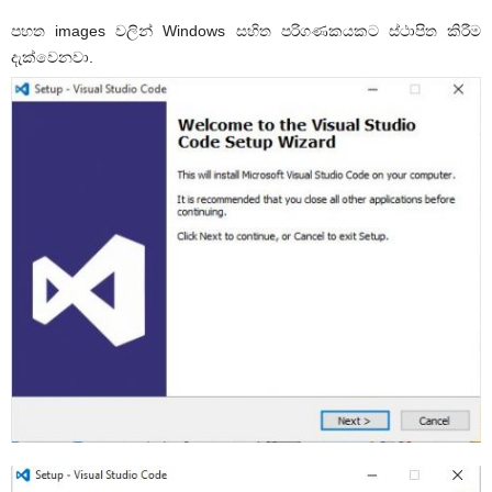
පහත images වලින් Windows සහිත පරිගණකයකට ස්ථාපිත කිරීම
දැක්වෙනවා.