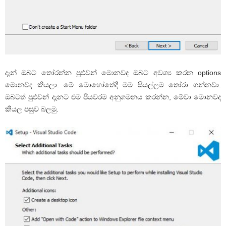
දැන් ඔබට තෝරන්න පුළුවන් මොනවද ඔබට අවශ්‍ය කරන options
මොනවද කියලා. මේ මොහෝතේදී මම සියල්ලම තෝරා ගන්නවා.
ඔබටත් පුළුවන් දැනට එම පියවරම අනුගමනය කරන්න, මේවා මොනවද
කියල පසුව බලමු.