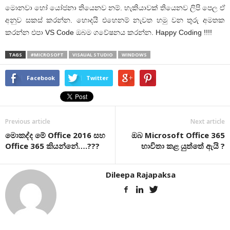
මොනවා හෝ යෝජනා තියෙනව නම්. හැකියාවක් තියෙනව ලිපි පෙල ඒ
අනුව සකස් කරන්න. හොදයි එහෙනම් නැවත හමු වන තුරු අමතක
කරන්න එපා VS Code ඔබම ගවේෂනය කරන්න. Happy Coding !!!!
TAGS
#MICROSOFT
VISAUAL STUDIO
WINDOWS
Facebook
Twitter
Previous article
Next article
මොකද්ද මේ Office 2016 සහ
ඔබ Microsoft Office 365
Office 365 කියන්නේ….???
භාවිතා කළ යුත්තේ ඇයි ?
Dileepa Rajapaksa