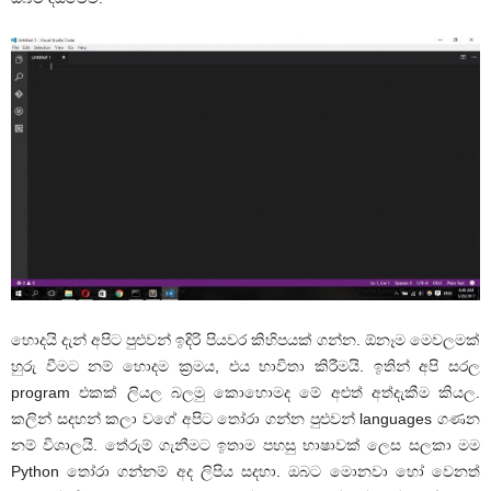
හොදයි දැන් අපිට පුළුවන් ඉදිරි පියවර කිහිපයක් ගන්න. ඕනෑම මෙවලමක්
හුරු වීමට නම් හොදම ක්‍රමය, එය භාවිතා කිරීමයි. ඉතින් අපි සරල
program එකක් ලියල බලමු කොහොමද මේ අළුත් අත්දැකීම කියල.
කලින් සදහන් කලා වගේ අපිට තෝරා ගන්න පුළුවන් languages ගණන
නම් විශාලයි. තේරුම් ගැනීමට ඉතාම පහසු භාෂාවක් ලෙස සලකා මම
Python තෝරා ගන්නම් අද ලිපිය සදහා. ඔබට මොනවා හෝ වෙනත්