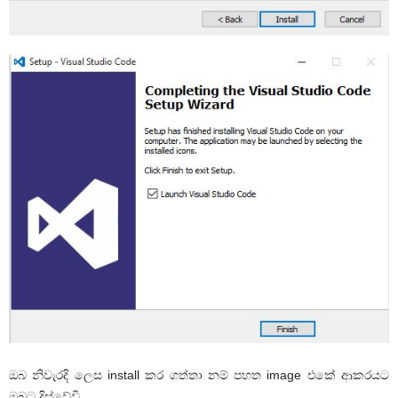
ඔබ නිවැරදි ලෙස install කර ගත්තා නම් පහත image එකේ ආකරයට
ඔබට දිස්වේවි.