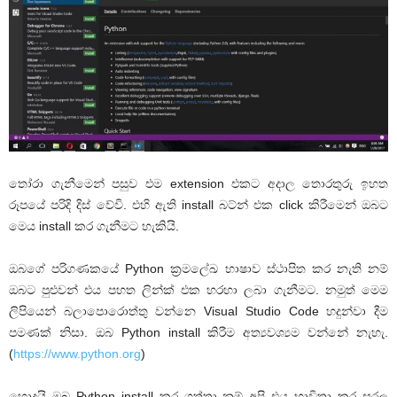
තෝරා ගැනීමෙන් පසුව එම extension එකට අදාල තොරතුරු ඉහත
රූපයේ පරිදි දිස් වේවි. එහි ඇති install බට්න් එක click කිරීමෙන් ඔබට
මෙය install කර ගැනීමට හැකියි.
ඔබගේ පරිගණකයේ Python ක්‍රමලේඛ භාෂාව ස්ථාපිත කර නැති නම්
ඔබට පුළුවන් එය පහත ලින්ක් එක හරහා ලබා ගැනීමට. නමුත් මෙම
ලිපියෙන් බලාපොරොත්තු වන්නෙ Visual Studio Code හදුන්වා දීම
පමණක් නිසා. ඔබ Python install කිරීම අත්‍යවශ්‍යම වන්නේ නැහැ.
(
https://www.python.org
)
හොදයි ඔබ Python install කර ගත්තා නම් අපි එය භාවිතා කර සරල