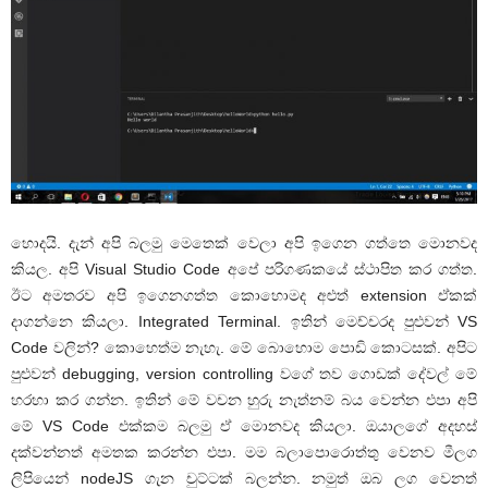
හොදයි. දැන් අපි බලමු මෙතෙක් වෙලා අපි ඉගෙන ගත්තෙ මොනවද
කියල. අපි Visual Studio Code අපේ පරිගණකයේ ස්ථාපිත කර ගත්ත.
ඊට අමතරව අපි ඉගෙනගත්ත කොහොමද අළුත් extension ඒකක්
දාගන්නෙ කියලා. Integrated Terminal. ඉතින් මෙච්චරද පුළුවන් VS
Code වලින්? කොහෙත්ම නැහැ. මේ බොහොම පොඩි කොටසක්. අපිට
පුළුවන් debugging, version controlling වගේ තව ගොඩක් දේවල් මේ
හරහා කර ගන්න. ඉතින් මේ වචන හුරු නැත්නම් බය වෙන්න එපා අපි
මේ VS Code එක්කම බලමු ඒ මොනවද කියලා. ඔයාලගේ අදහස්
දක්වන්නත් අමතක කරන්න එපා. මම බලාපොරොත්තු වෙනව මීලග
ලිපියෙන් nodeJS ගැන චුට්ටක් බලන්න. නමුත් ඔබ ලග වෙනත්