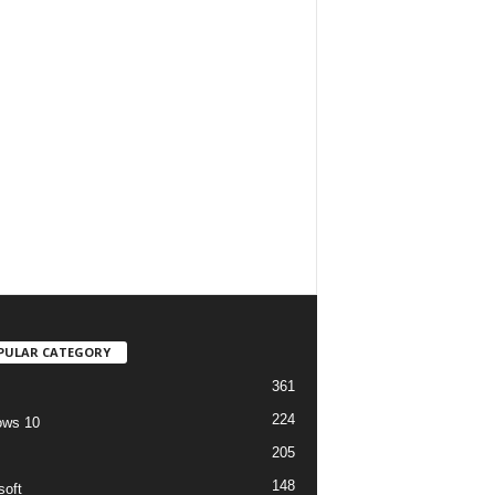
PULAR CATEGORY
361
224
ows 10
205
148
soft