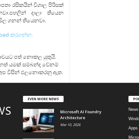
නපතා රසිකයින් විශාල පිරිසක්
නවා.පහලින් දාලා තියෙන
මිල ගනන් තියෙනවා.
oad කරගන්න.
ාවයට පත් නොකල යුතුයි.
නත් යමක් සම්බන්ද වේනම්
වා අප විසින් ඵලනොකරනු ඇත.
EVEN MORE NEWS
PO
News
Microsoft AI Foundry
Architecture
Wind
Mar 10, 2026
Apps
Micro