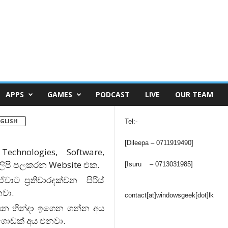
APPS
GAMES
PODCAST
LIVE
OUR TEAM
GLISH
Tel:-
[Dileepa – 0711919490]
chnologies, Software,
ලිපි පලකරන Website එක.
[Isuru – 0713031985]
වාට ප්‍රතිචාරදක්වන පිරිස්
නවා.
contact[at]windowsgeek[dot]lk
යෙන හින්දා ඉගෙන ගන්න අය
ගොඩක් අය එනවා.