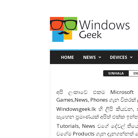
HOME
NEWS
DEVICES
SINHALA
EN
අපි ලංකාවේ එකම Microsoft Te
Games,News, Phones ගැන විතරක් 
Windowsgeek.lk හි ලිපි කියවන, ඒ
සෑහෙන ප්‍රමාණයක් අපිත් එක්ක ඉන්
Tutorials, News වගේ දේවල් ති
වගේම Products ගැන දැනගන්නත් 