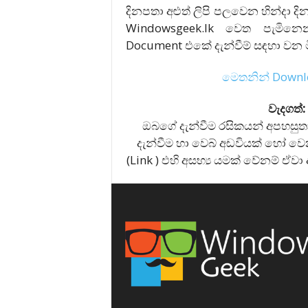
දිනපතා අළුත් ලිපි පලවෙන හින්දා දි
Windowsgeek.lk වෙත පැමිනෙ
Document එකේ දැන්වීම් සඳහා වන 
මෙතනින් Downl
වැදගත්:
ඔබගේ දැන්වීම රසිකයන් අපහසුත
දැන්වීම හා වෙබ් අඩවියක් හෝ වෙ
(Link ) එහි අසභ්‍ය යමක් වේනම් ඒ