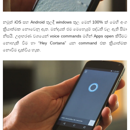
නමුත් iOS සහ Android තුලදී windows තුල මෙන් 100% ක් මෙහි අංග
ක්‍රියාත්මක නොවෙනු ඇත. මන්දයත් එම මෙහෙයුම් පද්ධති වල ඇති සීමා
නිසයි. උදාහරණ වශයෙන් voice commands මගින් Apps open කිරීමට
නොහැකි වීම හා “Hey Cortana” යන command එක ක්‍රියාත්මක
නොවීම දැක්විය හැක.