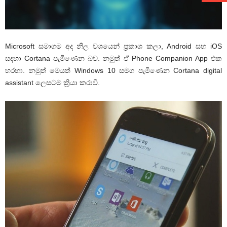
Microsoft සමාගම අද නිල වශයෙන් ප්‍රකාශ කලා, Android සහ iOS
සදහා Cortana පැමිණෙන බව. නමුත් ඒ Phone Companion App එක
හරහා. නමුත් මෙයත් Windows 10 සමග පැමිණෙන Cortana digital
assistant ලෙසටම ක්‍රියා කරාවි.