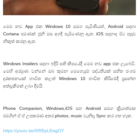
මෙම නව App එක Windows 10 සමග පැමිණියත්, Android සදහා
Cortana පමණක් ජුනි මස අගදී පැමිණෙනු ඇත. iOS සදහාද ඊට පසුව
නිකුත් කරනු ඇත.
Windows Insiders සදහා ඉදිරි සති කීපයේදී මෙම නව app එක ලැබේවි.
මෙහි අරමුණ වන්නේ ඔබ කුමන මෙහෙයුම් පද්ධතියක් සහිත ජංගම
දුරකතනයක් භාවිත කලත් Windows 10 භාවිත කිරීමේදී ප්‍රසන්න
අත්දැකීමක් ලබා දීමයි.
Phone Companion, Windows,iOS සහ Android සමග ක්‍රියාත්මක
එමගින් ඒ ඒ උපකරණ අතර photos, music වැනිදෑ Sync කර ගත හැක.
https://youtu.be/lXREpLEwgOY