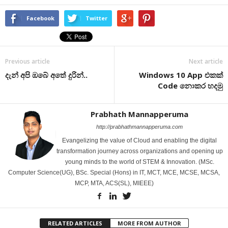
Facebook
Twitter
Previous article
Next article
දැන් අපි ඔබේ අතේ දුරින්..
Windows 10 App එකක්
Code නොකර හදමු
Prabhath Mannapperuma
http://prabhathmannapperuma.com
Evangelizing the value of Cloud and enabling the digital
transformation journey across organizations and opening up
young minds to the world of STEM & Innovation. (MSc.
Computer Science(UG), BSc. Special (Hons) in IT, MCT, MCE, MCSE, MCSA,
MCP, MTA, ACS(SL), MIEEE)
RELATED ARTICLES
MORE FROM AUTHOR