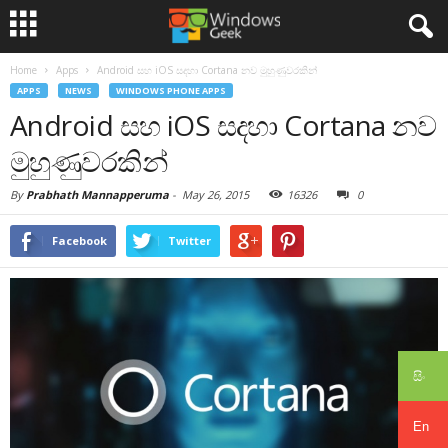
Home
Apps
Android සහ iOS සදහා Cortana නව මුහුණුවරකින්
APPS
NEWS
WINDOWS PHONE APPS
Android සහ iOS සදහා Cortana නව
මුහුණුවරකින්
By
Prabhath Mannapperuma
-
May 26, 2015
16326
0
Facebook
Twitter
සිං
En