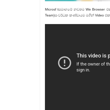
Microsf tසමාඟමේ නවතම We Browser එක
Team)සංවර්ධක කණ්ඩායම මගින් Video එකක්