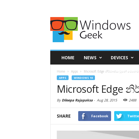
HOME
NEWS
DEVICES
Home
Apps
Microsoft Edge නිර්මාණය වුනේ මෙහෙම
APPS
WINDOWS 10
Microsoft Edge න
By
Dileepa Rajapaksa
-
Aug 28, 2015
2488
SHARE
Facebook
Twitte