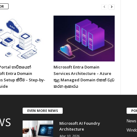
OR
Portal භාවිතයෙන්
Microsoft Entra Domain
oft Entra Domain
Services Architecture – Azure
s Setup කිරීම – Step-by-
තුළ Managed Domain එකක් වැඩ
uide
කරන ආකාරය
EVEN MORE NEWS
PO
News
Microsoft AI Foundry
Architecture
Wind
Mar 10, 2026