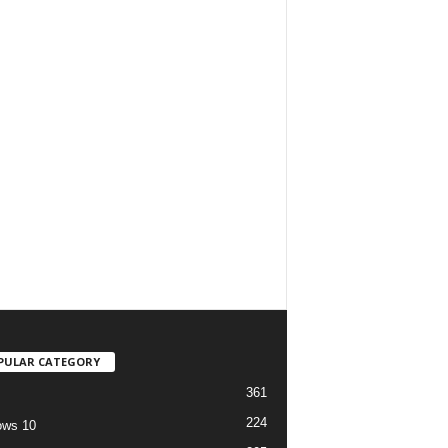
PULAR CATEGORY
361
224
ows 10