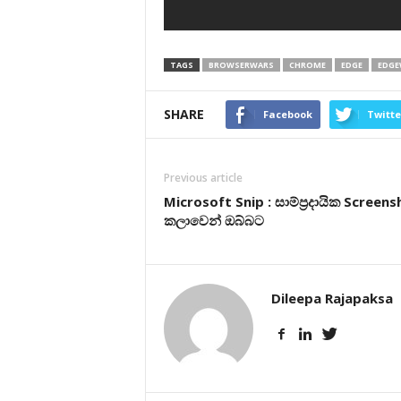
TAGS
BROWSERWARS
CHROME
EDGE
EDGE
SHARE
Facebook
Twitte
Previous article
Microsoft Snip : සාම්ප්‍රදායික Screen
කලාවෙන් ඔබ්බට
Dileepa Rajapaksa