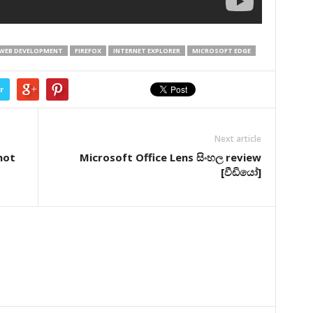
WEB DEVELOPMENT
FIREFOX
INTERNET EXPLORER
MICROSOFT EDGE
r
Next article
shot
Microsoft Office Lens සිංහල review
[වීඩියෝ]