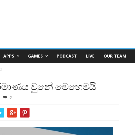
APPS
GAMES
PODCAST
LIVE
OUR TEAM
යි
ිර්මාණය වුනේ මෙහෙමයි
0
r