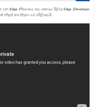
 වන Edge නිර්මාණය කල අකාරය පිළිබඳ Edge (Developer
 නිකුත් කර තිබුනා මේ එපිළිබඳවයි.