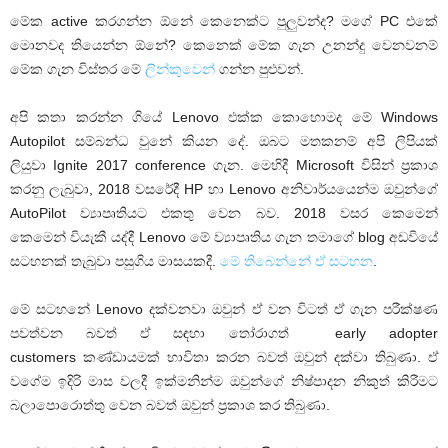
මේක active කරගන්න ඕනේ කෙනෙක්ට පුලුවන්ද? මගේ PC එකේ
මොනවද තියෙන්න ඕනේ? කෙනෙක් මේක ගැන උනන්දු වෙනවනම්
මේක ගැන විස්තර මේ
ලින්කුවෙන්
ගන්න පුළුවන්.
අපි කතා කරන්න ගියේ Lenovo එක්ක කොහොමද මේ Windows
Autopilot සම්බන්ධ වුනේ කියන දේ. ඔබට මතකනම් අපි ලිපියක්
ලියුවා Ignite 2017 conference ගැන. මෙහිදී Microsoft විසින් ප්‍රකාශ
කරනු ලැබුවා, 2018 වසරේදී HP හා Lenovo අනිවාර්යයෙන්ම ඔවුන්ගේ
AutoPilot ව්‍යාපෘතියට එකතු වෙන බව. 2018 වසර කෙමෙන්
කෙමෙන් වියැකී යද්දී Lenovo මේ ව්‍යාපෘතිය ගැන තමාගේ blog අඩවියේ
සටහනක් තැබුවා පසුගිය මාසයකදී.
මේ තිබෙන්නේ ඒ සටහන
.
මේ සටහනේ Lenovo දක්වනවා ඔවුන් ඒ වන විටත් ඒ ගැන පරීක්ෂණ
පවත්වන බවත් ඒ සඳහා තෝරාගත් early adopter
customers කණ්ඩායමක් භාවිතා කරන බවත් ඔවුන් දක්වා තිබුණා. ඒ
වගේම ඉදිරි මාස වලදී ඉක්මනින්ම ඔවුන්ගේ නිෂ්පාදන නිකුත් කිරීමට
බලාපොරොත්තු වෙන බවත් ඔවුන් ප්‍රකාශ කර තිබුණා.