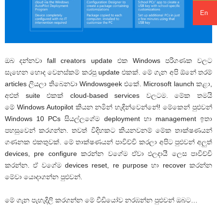
En
ඔබ දන්නවා fall creators update එක Windows පරිගණක වලට
සැහෙන හොද වෙනස්කම් කරපු update එකක්. මේ ගැන අපි ඕනේ තරම්
articles ලියලා තිබෙනවා Windowsgeek එකේ. Microsoft launch කළා,
අළුත් suite එකක් cloud-based services වලටම. මේක තමයි
මේ Windows Autopilot කියන නමින් හැඳින්වෙන්නේ! මේකෙන් පුළුවන්
Windows 10 PCs සියල්ලගේම deployment හා management ඉතා
පහසුවෙන් කරගන්න. තවත් විදිහකට කියනවනම් මේක තාක්ෂණයන්
ගණනක එකතුවක්. මේ තාක්ෂණයන් පාවිච්චි කරලා අපිට පුළුවන් අලුත්
devices, pre configure කරන්න වගේම ඒවා ඵලදායී ලෙස පාවිච්චි
කරන්න. ඒ වගේම devices reset, re purpose හා recover කරන්න
මේවා යොදාගන්න පුළුවන්.
මේ ගැන පැහැදිලි කරගන්න මේ වීඩියෝව නරඹන්න පුළුවන් ඔබට…