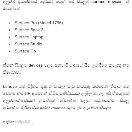
අලුත්ම ප්‍රවෘත්තියේ හැටියට ඔවුන් මේ සියලුම surface devices, ඒ
කියන්නේ
Surface Pro (Model 1796)
Surface Book 2
Surface Laptop
Surface Studio
Surface Go
කියන සියලුම devices වලට ජනවාරි මාසයේ සිට ලබාදීමට කටයුතු කර
තිබෙනවා.
Lenovo මේ විදිහට ප්‍රකාශ කරලා වැඩ කටයුතු කරගෙන ගියාට මේ
වෙනකන්ම HP අයගෙන් කිසිම පණිවිඩයක් ලැබිල නැහැ. අපි හිතමු මේ
අලුත්තාක්ෂණයන් තමන්ගේ පරිගණක වලට යොදාගන්න සියලු
පරිගණක නිර්මාණය කරන ආයතන වලට ඉඩ ලැබේවා කියලා.
නැවත හමුවෙමු…