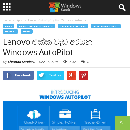
Home
Apps
Lenovo එක්ක වැඩ අරඹන Windows AutoPilot
APPS
ARTIFICIAL INTELLIGENCE
CREATORS UPDATE
DEVELOPER TOOLS
DEVICES
NEWS
Lenovo එක්ක වැඩ අරඹන
Windows AutoPilot
By
Chamod Sandaru
-
Dec 27, 2018
2242
0
Facebook
Twitter
සිං