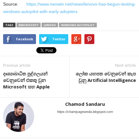
Source:
https://www.neowin.net/news/lenovo-has-begun-testing-
windows-autopilot-with-early-adopters
TAGS
#MICROSOFT
LENOVO
WINDOWS AUTOPILOT
Facebook
Twitter
Previous article
Next article
දෘශ්‍යාබාධිත පුද්ගලයන්
ලෝක යහපත වෙනුවෙන් කැප
වෙනුවෙන් එකතු වුන
වුනු Artificial Intelligence
Microsoft සහ Apple
Chamod Sandaru
https://chamiyageweda.blogspot.com