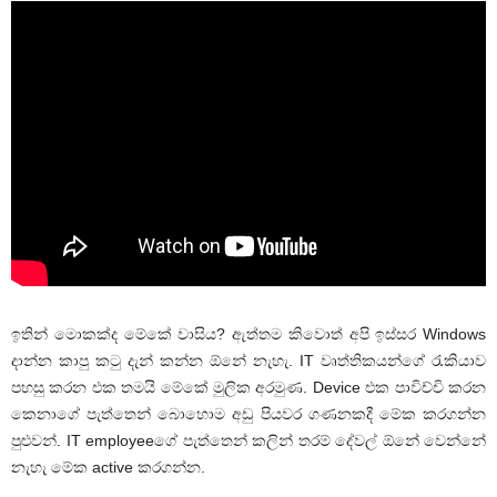
ඉතින් මොකක්ද මේකේ වාසිය? ඇත්තම කිවොත් අපි ඉස්සර Windows
දාන්න කාපු කටු දැන් කන්න ඕනේ නැහැ. IT වෘත්තිකයන්ගේ රැකියාව
පහසු කරන එක තමයි මේකේ මුලික අරමුණ. Device එක පාවිච්චි කරන
කෙනාගේ පැත්තෙන් බොහොම අඩු පියවර ගණනකදී මේක කරගන්න
පුළුවන්. IT employeeගේ පැත්තෙන් කලින් තරම් දේවල් ඕනේ වෙන්නේ
නැහැ මේක active කරගන්න.