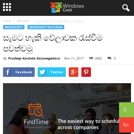
Home
Microsoft
සැමට හැකි වේලාවක රැස්වීම පවත්වමු
MICROSOFT
MICROSOFT OUTLOOK
සැමට හැකි වේලාවක රැස්වීම
පවත්වමු
By
Pradeep Kavinda Kotuwegedara
-
Nov 11, 2017
3402
0
Facebook
Twitter
සිං
En