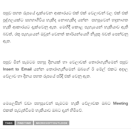
පසුව පහත රූපයේ දැක්වෙන ආකාරයට එක් එක් වෙලාවන් වල එක් එක්
පුද්ගලයක්ට සහභාගීවිය හැකිද නොහැකිද යන්න පහසුවෙන් හදුනාගත
හැකි ආකාරයට දැක්වෙනු ඇත. මෙහිදී කොළ පැහැයෙන් හැකියාව ඇති
බවත්, රතු පැහැයෙන් ඔවුන් වෙනත් කාර්යන්යෙහි නියුතු බවත් පෙන්වනු
ඇත.
පසුව මින් සැමටම පහසු දිනයක් හා වෙලාවක් තොරාගැනීමෙන් පසුව
Insert to Email යන්න තොරාගැනීමෙන් ඔබගේ ඊ මේල් එකට අදාල
වේලාව හා දිනය පහත රූපයේ පරිදි එක් වෙනු ඇත.
මෙලෙසින් වඩා පහසුවෙන් සැමටම හැකි වේලාවක ඔබට Meeting
එකක් පැවැත්වීමේ හැකියාව ඔබට දැන් හිමිවේ.
TAGS
FINDTIME
MICROSOFTOUTLOOK