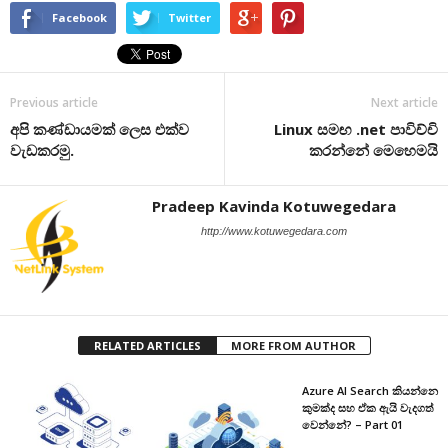
Facebook
Twitter
Previous article
Next article
අපි කණ්ඩායමක් ලෙස එක්ව
Linux සමඟ .net පාවිච්චි
වැඩකරමු.
කරන්නේ මෙහෙමයි
Pradeep Kavinda Kotuwegedara
http://www.kotuwegedara.com
RELATED ARTICLES
MORE FROM AUTHOR
Azure AI Search කියන්නෙ
කුමක්ද සහ ඒක ඇයි වැදගත්
වෙන්නේ? – Part 01