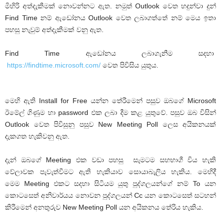
මිහිරි අත්දැකීමක් නොවන්නට ඇත. නමුත් Outlook වෙත හදුන්වා දුන්
Find Time නම් ඇඩෝනය Outlook වෙත ලබාගත්තේ නම් මෙය ඉතා
පහසු නැවුම් අත්දැකීමක් වනු ඇත.
Find Time ඇඩෝනය ලබාගැනීම සදහා
https://findtime.microsoft.com/
වෙත පිවිසිය යුතුය.
මෙහි ඇති Install for Free යන්න තේරීමෙන් පසුව ඔබගේ Microsoft
ඊමේල් ගිණුම හා password එක ලබා දීම කළ යුතුවේ. පසුව ඔබ විසින්
Outlook වෙත පිවිසුනු පසුව New Meeting Poll ලෙස අයිකනයක්
දැකගත හැකිවනු ඇත.
දැන් ඔබගේ Meeting එක වඩා පහසු සැමටම සහභාගී විය හැකි
වේලාවක පැවැත්වීමට ඇති හැකියාව සොයාබැලිය හැකිය. මෙහිදී
මෙම Meeting එකට සදහා සිටියම යුතු පුද්ගලයන්ගේ නම් To යන
කොටසෙත් අනිවාර්යය නොවන පුද්ගලයන් Cc යන කොටසෙත් සටහන්
කිරීමෙන් අනතුරුව New Meeting Poll යන අයිකනය තේරිය හැකිය.