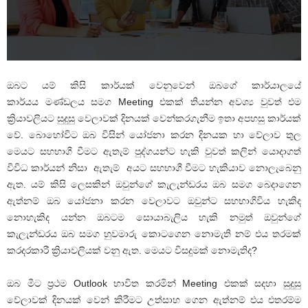
ඔබට යම් කිසි කාර්යක් වෙනුවෙන් ඔබගේ කාර්යාලයේ
කාර්යය මණ්ඩලය සමග Meeting එකක් තියන්න අවශ්‍ය වුවත් එම
ක්‍රියාවලියට සුදුසු වෙලාවක් දිනයක් වෙන්කරගැනීම ඉතා අපහසු කාර්යක්
වේ. බොහෝවිට ඔබ විසින් යෝජනා කරන දිනයක හා වේලාව තුල
මෙයට සහභාගී වීමට ඇතැම් පුද්ගයන්ට හැකි වුවත් කලින් යොදාගත්
විවිධ කාර්යන් නිසා ඇතැම් අයට සහභාගී වීමට හැකියාව නොලැබෙනු
ඇත. යම් කිසි ලෙසකින් ඔවුන්ගේ කැලැන්ඩරය ඔබ සමග බෙදාගෙන
ඇත්නම් ඔබ යෝජනා කරන වෙලාවට ඔවුන්ට සහභාගිවිය හැකිද
නොහැකිද යන්න ඔබටම සොයාබැලිය හැකි නමුත් ඔවුන්ගේ
කැලැන්ඩරය ඔබ සමග හුවමාරු කොටගෙන නොමැති නම් එය තරමක්
කරදරකාරී ක්‍රියාවලියක් වනු ඇත. මෙයට විසදුමක් නොමැතිද?
ඔබ මීට ප්‍රථම Outlook භාවිත කරමින් Meeting එකක් සදහා සුදුසු
වේලාවක් දිනයක් වෙන් කිරීමට උත්සාහ ගෙන ඇත්නම් එය එතරම්ම