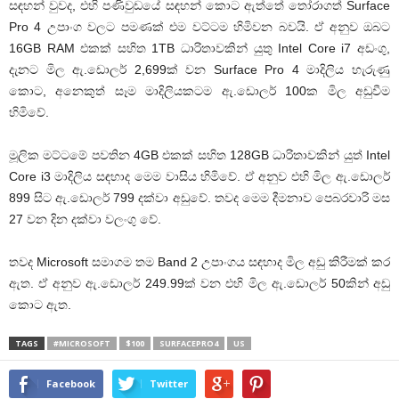
සඳහන් වුවද, එහි පණිවුඩයේ සඳහන් කොට ඇත්තේ තෝරාගත් Surface
Pro 4 උපාංග වලට පමණක් එම වට්ටම හිමිවන බවයි. ඒ අනුව ඔබට
16GB RAM එකක් සහිත 1TB ධාරිතාවකින් යුතු Intel Core i7 අඩංගු,
දැනට මිල ඇ.ඩොලර් 2,699ක් වන Surface Pro 4 මාදිලිය හැරුණු
කොට, අනෙකුත් සෑම මාදිලියකටම ඇ.ඩොලර් 100ක මිල අඩුවීම
හිමිවේ.
මූලික මට්ටමේ පවතින 4GB එකක් සහිත 128GB ධාරිතාවකින් යුත් Intel
Core i3 මාදිලිය සඳහාද මෙම වාසිය හිමිවේ. ඒ අනුව එහි මිල ඇ.ඩොලර්
899 සිට ඇ.ඩොලර් 799 දක්වා අඩුවේ. තවද මෙම දීමනාව පෙබරවාරි මස
27 වන දින දක්වා වලංගු වේ.
තවද Microsoft සමාගම තම Band 2 උපාංගය සඳහාද මිල අඩු කිරීමක් කර
ඇත. ඒ අනුව ඇ.ඩොලර් 249.99ක් වන එහි මිල ඇ.ඩොලර් 50කින් අඩු
කොට ඇත.
TAGS
#MICROSOFT
$100
SURFACEPRO4
US
Facebook
Twitter