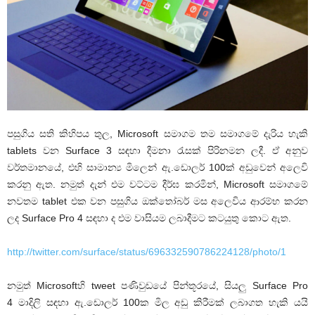
පසුගිය සති කිහිපය තුල, Microsoft සමාගම තම සමාගමේ දැරිය හැකි
tablets වන Surface 3 සඳහා දීමනා රැසක් පිරිනමන ලදී. ඒ අනුව
වර්තමානයේ, එහි සාමාන්‍ය මිලෙන් ඇ.ඩොලර් 100ක් අඩුවෙන් අලෙවි
කරනු ඇත. නමුත් දැන් එම වට්ටම දීර්ඝ කරමින්, Microsoft සමාගමේ
නවතම tablet එක වන පසුගිය ඔක්තෝබර් මස අලෙවිය ආරම්භ කරන
ලද Surface Pro 4 සඳහා ද එම වාසියම ලබාදීමට කටයුතු කොට ඇත.
http://twitter.com/surface/status/696332590786224128/photo/1
නමුත් Microsoftහි tweet පණිවුඩයේ පින්තූරයේ, සියලු Surface Pro
4 මාදිලි සඳහා ඇ.ඩොලර් 100ක මිල අඩු කිරීමක් ලබාගත හැකි යයි