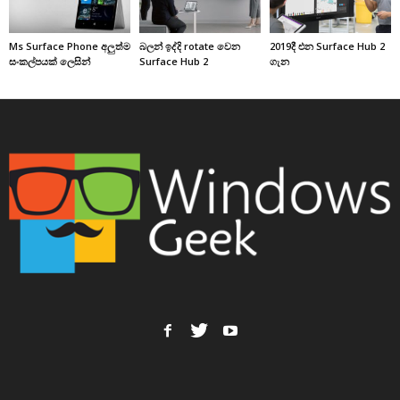
Ms Surface Phone අලුත්ම
බලන් ඉද්දි rotate වෙන
2019දී එන Surface Hub 2
සංකල්පයක් ලෙසින්
Surface Hub 2
ගැන