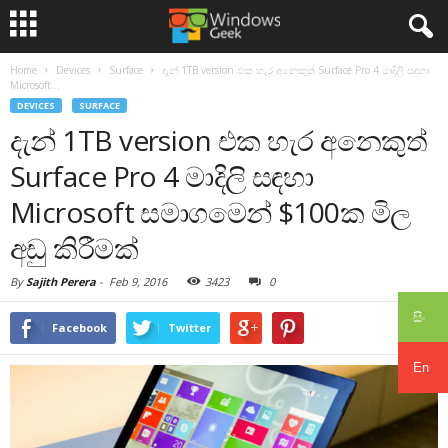
Home
Devices
Surface
දැන් 1TB version එක හැර අනෙකුත් Surface Pro 4 මාදිලි සඳහා
Microsoft...
DEVICES
SURFACE
දැන් 1TB version එක හැර අනෙකුත්
Surface Pro 4 මාදිලි සඳහා
Microsoft සමාගමෙන් $100ක මිල
අඩු කිරීමක්
By
Sajith Perera
-
Feb 9, 2016
3423
0
සිං
Facebook
Twitter
En