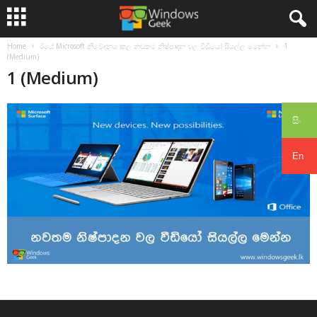
Home
ඊයේ Microsoft නිවේදනය කල නවතම නිෂ්පාදන වල වීඩියෝ සියල්ල මෙන්න
1
(Medium)
1 (Medium)
සිං
En