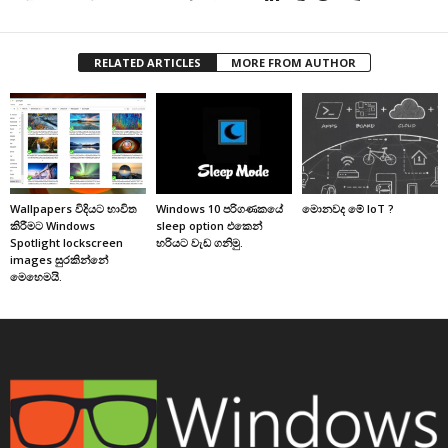
RELATED ARTICLES
MORE FROM AUTHOR
Wallpapers විදියට භාවිත
Windows 10 පරිගණකයේ
මොනවද මේ IoT ?
කිරීමට Windows
sleep option එකෙන්
Spotlight lockscreen
හරියට වැඩ ගනිමු.
images සුරකින්නේ
මෙහෙමයි.