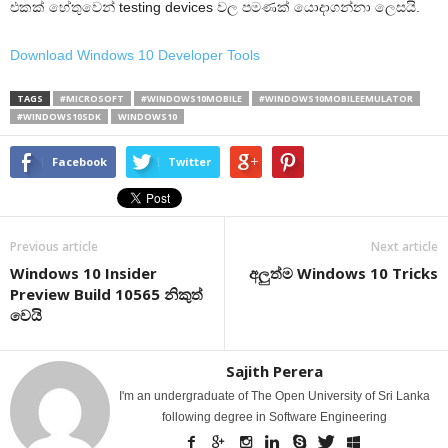
එකක් හේතුවෙන් testing devices වල පමණක් යොදාගන්නා ලෙසයි.
Download Windows 10 Developer Tools
TAGS
#MICROSOFT
#WINDOWS10MOBILE
#WINDOWS10MOBILEEMULATOR
#WINDOWS10SDK
WINDOWS10
Facebook
Twitter
Previous article
Next article
Windows 10 Insider
අලුත්ම Windows 10 Tricks
Preview Build 10565 නිකුත්
වෙයි
Sajith Perera
I'm an undergraduate of The Open University of Sri Lanka
following degree in Software Engineering