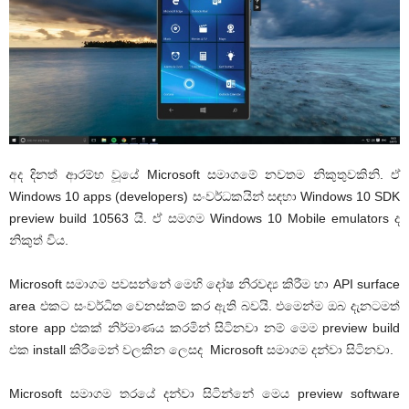
අද දිනත් ආරම්භ වූයේ Microsoft සමාගමේ නවතම නිකුතුවකිනි. ඒ
Windows 10 apps (developers) සංවර්ධකයින් සඳහා Windows 10 SDK
preview build 10563 යි. ඒ සමගම Windows 10 Mobile emulators ද
නිකුත් විය.
Microsoft සමාගම පවසන්නේ මෙහි දෝෂ නිරවද්‍ය කිරීම හා API surface
area එකට සංවර්ධිත වෙනස්කම් කර ඇති බවයි. එමෙන්ම ඔබ දැනටමත්
store app එකක් නිර්මාණය කරමින් සිටිනවා නම් මෙම preview build
එක install කිරීමෙන් වලකින ලෙසද Microsoft සමාගම දන්වා සිටිනවා.
Microsoft සමාගම තරයේ දන්වා සිටින්නේ මෙය preview software