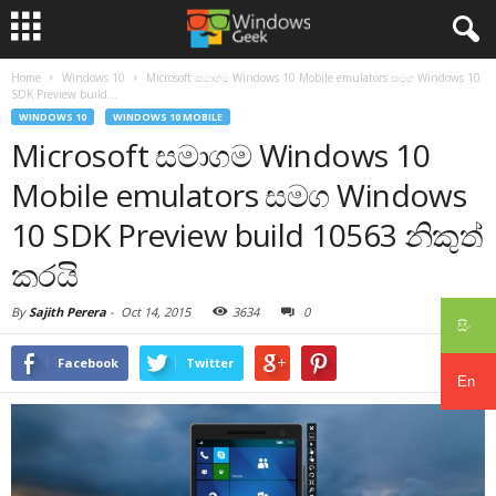
Home
Windows 10
Microsoft සමාගම Windows 10 Mobile emulators සමග Windows 10
SDK Preview build...
WINDOWS 10
WINDOWS 10 MOBILE
Microsoft සමාගම Windows 10
Mobile emulators සමග Windows
10 SDK Preview build 10563 නිකුත්
කරයි
By
Sajith Perera
-
Oct 14, 2015
3634
0
සිං
Facebook
Twitter
En