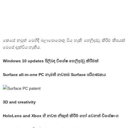
කෙසේ නමුත් මෙහිදී බලාපොරොතු විය හැකි හෙලිදරවු කිරීම් කීපයක්
මෙසේ දැක්විය හැකිය.
Windows 10 updates පිලිබඳ විශේෂ හෙලිදරවු කිරීමක්
Surface all-in-one PC නැමති නවතම Surface පරිගණකය
3D and creativity
HoloLens and Xbox හි නවත නිකුත් කිරීම් හෝ වෙනත් විශේෂාංග