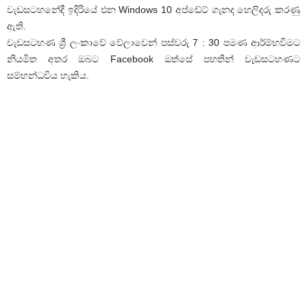
වැඩසටහනේදී ඉදිරියේ එන Windows 10 අප්ඩේට් ගැනද හෙලිදරු කරණු
ඇති.
වැඩසටහණ ශ්‍රී ලංකාවේ වේලාවෙන් පස්වරු 7 : 30 පමණ ආර්ම්භවීමට
නියමිත අතර ඔබට Facebook ඔත්සේ පහතින් වැඩසටහණට
සම්භන්ධවිය හැකිය.