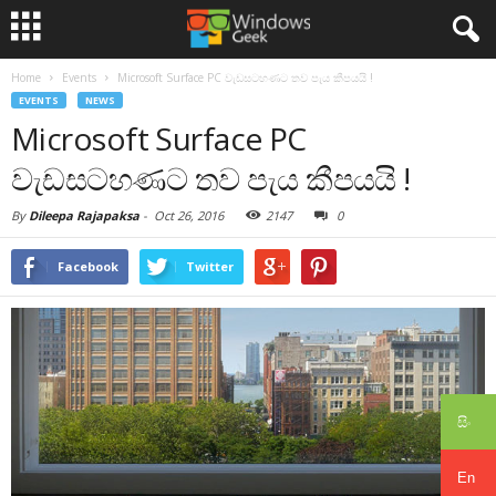
Home
Events
Microsoft Surface PC වැඩසටහණට තව පැය කීපයයි !
EVENTS
NEWS
Microsoft Surface PC
වැඩසටහණට තව පැය කීපයයි !
By
Dileepa Rajapaksa
-
Oct 26, 2016
2147
0
Facebook
Twitter
සිං
En