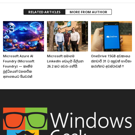
RELATED ARTICLES
MORE FROM AUTHOR
Microsoft Azure AI
Microsoft සමාගම
OneDrive 15GB අවකාශය
Foundry (Microsoft
LinkedIn ඩොලර් බිලියන
ජනවාරි 31 ට පසුවත් භාවිතා
Foundry) — කෘතිම
26.2 කට පවරා ගනියි.
කරන්නට අවස්ථාවක් !!
බුද්ධියෙන් ව්‍යාපාරික
අනාගතයට පියවරක්