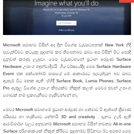
Microsoft සමාඟම විසින් අද දින විශේෂ වැඩසටහනක් New York හිදී
පැවැත්වීමට කටයුතු සූදානම් කර තිබෙනබව ඔබට අප විසින් මීට පෙරදී
දැනුවත් කරණු ලැබුවා. මෙම වැඩසටහනේ ප්‍රධාන අරමුණ Surface
Hardware උපාංග හඳුන්වාදීමයි. ගිය වර්ෂයේදීද මෙම Surface Hardware
Event එක ඔක්තෝබර් මාසයේ මේ ආකාරයට පැවැත්වුන බව ඔබට
ඇතැම් විට මතක ඇති. ඒහිදී Surface Book, Lumia Phones, Surface
Pro ඇතුලු විශේෂ උපාංග කීපයක්ම නිකුත් කලත් මෙවර එවන් උපාංග
ගොඩක් නම් දැකගැනීමට හැකිවන්නේ නෑ.
මෙවර Microsoft සමාඟමේ ප්‍රධාන අරමුණ හා තේමාව වී ඇත්තේ ත්‍රිමාණ
පරිසරය හා හැකියාව යන්නයි 3D and creativity . දැනට ලැබී ඇති
ආරංචිමාර්ග වලට අනුවනම් Microsoft සමාඟම විසින් නවතම All-in-one
Surface පරිගණකයක් නිකුත් කිරීමට සූදානම්ව සිටිනවා ඊට අමතර මෙම