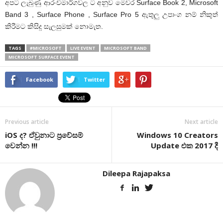
අපට ලැබුණු ආරංචිමාර්ගවල ට අනුව මෙවර Surface Book 2, Microsoft
Band 3 , Surface Phone , Surface Pro 5 ඇතුලු උපාංග නම් නිකුත්
කිරීමට කිසිදු සැලසුමක් නොමැත.
TAGS
#MICROSOFT
LIVE EVENT
MICROSOFT BAND
MICROSOFT SURFACE EVENT
Facebook
Twitter
Previous article
Next article
iOS ද? ඒවුනාට ප්‍රවේසම්
Windows 10 Creators
වෙන්න !!!
Update එක 2017 දී
Dileepa Rajapaksa