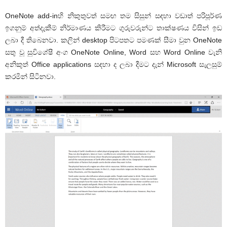
OneNote add-inහි නිකුතුවත් සමඟ තම සිසුන් සඳහා වඩාත් පරිපූර්ණ
ඉගනුම් අත්දැකීම් නිර්මාණය කිරීමට ගුරුවරුන්ට තාක්ෂණය විසින් ඉඩ
ලබා දී තිබෙනවා. කලින් desktop පිටපතට පමණක් සීමා වුන OneNote
සතු වූ සුවිශේෂී අංග OneNote Online, Word සහ Word Online වැනි
අනිකුත් Office applications සඳහා ද ලබා දීමට දැන් Microsoft සැලසුම්
කරමින් සිටිනවා.