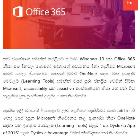
En
නව විශේෂාංග සමඟින් කරළියට පැමිණි Windows 10 සහ Office 365
නිසා මේ දිනවල බොහෝ දෙනාගේ අවධානය දිනා ගැනීමට Microsoft
සමත් වෙලා තියෙනවා. කෙසේ වුවත් OneNote සඳහා වන ඉගනුම්
මෙවලම් (Learning Tools) සමඟින් වසර පුරා ජනප්‍රිය වෙමින් සිටින
Microsoft, accessibility සහ assistive තාක්ෂණයන් නිසා මේ වන විට
සැලකිය යුතු ප්‍රගතියක් ද ලබා ගෙන තිබෙනවා.
පසුගිය ජූලි මාසයේ දී පොදුවේ ලබා ගැනීමට හැකිවීමට පෙර add-in හි
පොදු පෙර දසුන Microsoft නිවේදනය කල ආකාරය නිසා OneNote
සඳහා වන ඉගනුම් මෙවලම් (Learning Tools) පළමු ‘Top Dyslexia App
of 2016’ ලෙස Dyslexic Advantage විසින් නිවේදනය කර තිබෙනවා.