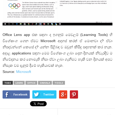
Office Lens app එක සඳහා ද ඉගනුම් මෙවලම් (Learning Tools) හි
විශේෂාංග ගෙන ඒමට Microsoft අදහස් කරත් ඒ මොනවා ද? ඒවා
නිපදවන්නේ කෙසේ ද? යන්න පිළිබඳ ව ඔවුන් කිසිදු සඳහනක් කර නැත.
අදාළ applications සඳහා මෙම විශේෂාංග ලබා දෙන දිනයක් නිවැරදිව ම
නිවේදනය කර නොමැති නිසා ඒවා ලබා ගැනීමට හැකි වන දිනයක් අපට
නිසැක වම දැනුම් දීමේ හැකියාවක් නැත.
Source:
Microsoft
TAGS
LEARN
OFFICE
SINHALA
TOOLS
Facebook
Twitter