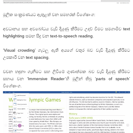
මූලික සංක්‍රමණයට ඇතුළත් වන සමහරක් විශේෂාංග:
අවධානය සහ අවබෝධය වැඩි දියුණු කිරීමට උදව් වීමට සමගාමීව text
highlighting සමඟ සිදු වන text-to-speech reading.
‘Visual crowding’ ගැටලු ඇති අයගේ චතුර බව වැඩි දියුණු කිරීමට
උපකාරී වන text spacing.
වචන හඳුනා ගැනීමට සහ ලිවීමේ ගුණාත්මක බව වැඩි දියුණු කිරීමට
සහාය වන ‘Immersive Reader’හි මුලින් තිබූ ‘parts of speech’
විශේෂාංග.