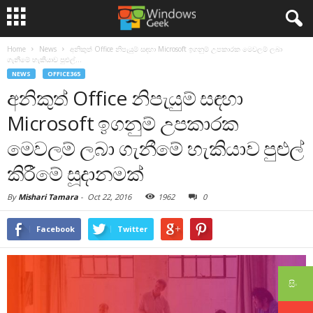
Home
News
අනිකුත් Office නිපැයුම් සඳහා Microsoft ඉගනුම් උපකාරක මෙවලම් ලබා
ගැනීමේ හැකියාව පුළුල්...
NEWS
OFFICE365
අනිකුත් Office නිපැයුම් සඳහා
Microsoft ඉගනුම් උපකාරක
මෙවලම් ලබා ගැනීමේ හැකියාව පුළුල්
කිරීමේ සූදානමක්
By
Mishari Tamara
-
Oct 22, 2016
1962
0
Facebook
Twitter
සිං