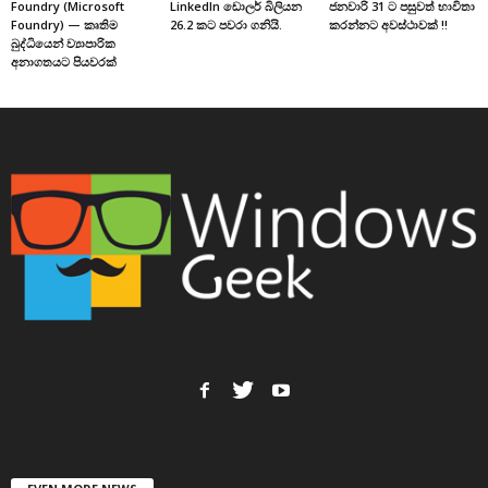
Foundry (Microsoft
LinkedIn ඩොලර් බිලියන
ජනවාරි 31 ට පසුවත් භාවිතා
Foundry) — කෘතිම
26.2 කට පවරා ගනියි.
කරන්නට අවස්ථාවක් !!
බුද්ධියෙන් ව්‍යාපාරික
අනාගතයට පියවරක්