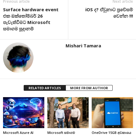
Previous article
Next article
Surface hardware event
iOS ද? ඒවුනාට ප්‍රවේසම්
එක ඔක්තෝම්බර් 26
වෙන්න !!!
පැවැත්වීමට Microsoft
සමාගම සූදානම්
Mishari Tamara
RELATED ARTICLES
MORE FROM AUTHOR
Microsoft Azure AI
Microsoft සමාගම
OneDrive 15GB අවකාශය