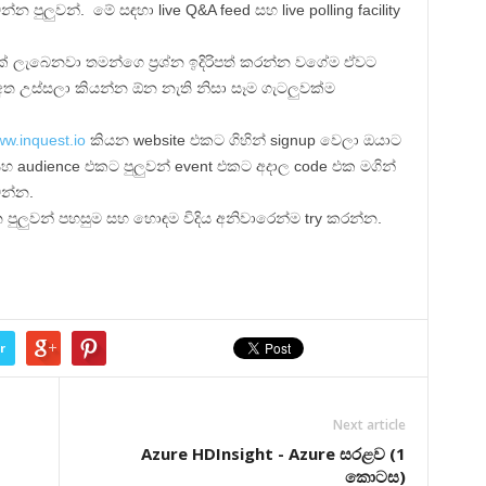
 පුලුවන්. මේ සඳහා live Q&A feed සහ live polling facility
ලැබෙනවා තමන්ගෙ ප්‍රශ්න ඉදිරිපත් කරන්න වගේම ඒවට
ත උස්සලා කියන්න ඕන නැති නිසා සෑම ගැටලුවක්ම
w.inquest.io
කියන website එකට ගිහින් signup වෙලා ඔයාට
හ audience එකට පුලුවන් event එකට අදාල code එක මගින්
ෙන්න.
පුලුවන් පහසුම සහ හොඳම විදිය අනිවාරෙන්ම try කරන්න.
r
Next article
Azure HDInsight - Azure සරළව (1
කොටස)