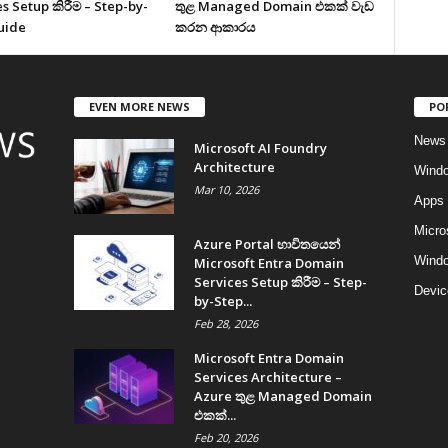
s Setup කිරීම – Step-by-
තුළ Managed Domain එකක් වැඩ
uide
කරන ආකාරය
EVEN MORE NEWS
PO
News
Microsoft AI Foundry
Architecture
Wind
Mar 10, 2026
Apps
Micro
Azure Portal භාවිතයෙන්
Windo
Microsoft Entra Domain
Services Setup කිරීම – Step-
Devic
by-Step...
Feb 28, 2026
Microsoft Entra Domain
Services Architecture –
Azure තුළ Managed Domain
එකක්...
Feb 20, 2026