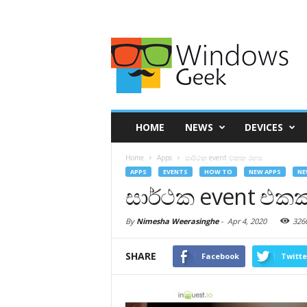
HOME
NEWS
DEVICES
Home
Apps
සාර්ථක event එකක රහස
APPS
EVENTS
HOW TO
NEW APPS
NE
සාර්ථක event එක
By
Nimesha Weerasinghe
-
Apr 4, 2020
326
SHARE
Facebook
Twitte