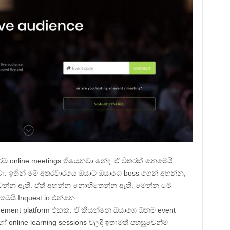
ම online meetings තියෙනවා නේද. ඒ විතරක් නෙමෙයි
ෙනවා. ඉතින් මේ අතරවාරයේ ඔයාට ඔයාගෙ boss ගෙන් අහන්න,
මතුවෙන්න ඇති. ඒත් අහන්න නොහිතෙන්න ඇති. මෙන්න මේ
 තමයි Inquest.io එන්නෙ.
ement platform එකක්. ඒ කියන්නෙ ඔයාගෙ ඕනම event
හෝ online learning sessions වලදි ඉතාමත් පහසුවෙන්ම