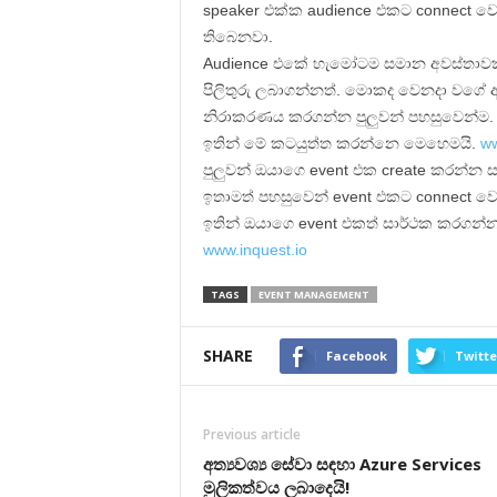
speaker එක්ක audience එකට connect වෙන්න
තිබෙනවා.
Audience එකේ හැමෝටම සමාන අවස්තාවක් 
පිලිතුරු ලබාගන්නත්. මොකද වෙනදා වගේ අ
නිරාකරණය කරගන්න පුලුවන් පහසුවෙන්ම.
ඉතින් මේ කටයුත්ත කරන්නෙ මෙහෙමයි.
ww
පුලුවන් ඔයාගෙ event එක create කරන්න ස
ඉතාමත් පහසුවෙන් event එකට connect ව
ඉතින් ඔයාගෙ event එකත් සාර්ථක කරගන්න 
www.inquest.io
TAGS
EVENT MANAGEMENT
SHARE
Facebook
Twitte
Previous article
අත්‍යවශ්‍ය සේවා සඳහා Azure Services
මුලිකත්වය ලබාදෙයි!