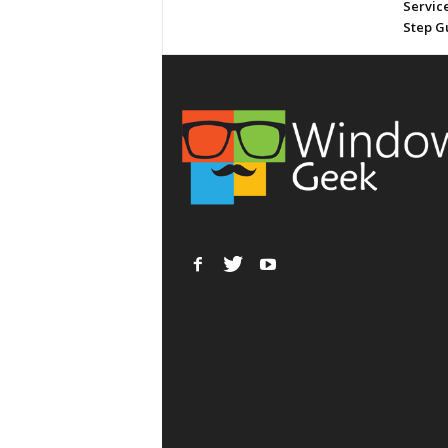
Service
Step G