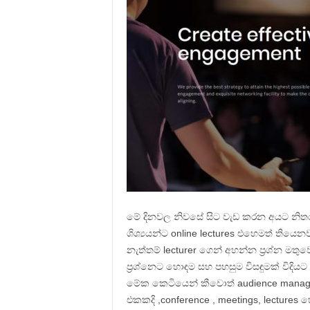
මේ දිනවල නිවසේ සිට වැඩ කරන අයට නිතර
ශිශ්‍යයන්ට online lectures එහෙමත් තිය
නැත්තම් lecturer ගෙන් අහන්න ප්‍රශ්න 
ප්‍රශ්නෙට හොඳම සහ පහසුම විසඳුමක් විදියට
මේක කෙටියෙන් කීවොත් audience manag
එකකදි ,conference , meetings, lectures 