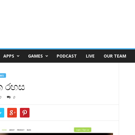
APPS
GAMES
PODCAST
LIVE
OUR TEAM
WS
ක රහස
0
0
r