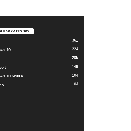
PULAR CATEGORY
361
224
ows 10
205
148
soft
104
ws 10 Mobile
104
es