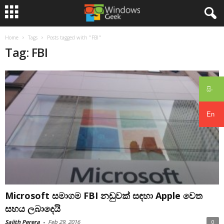
Home
Tags
Posts tagged with "FBI"
Tag: FBI
සිං
En
Microsoft සමාගම FBI නඩුවක් සඳහා Apple වෙත
සහය ලබාදෙයි
Sajith Perera
-
Feb 29, 2016
0