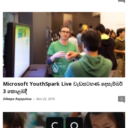
Microsoft YouthSpark Live වැඩසටහණ දෙසැම්බර්
3 කොළඹදී
Dileepa Rajapaksa
-
Nov 22, 2016
0