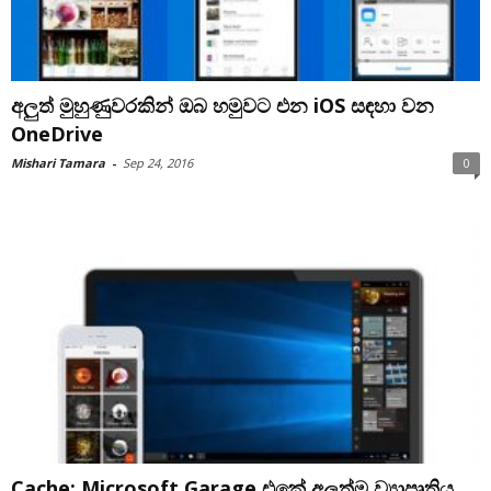
අලුත් මුහුණුවරකින් ඔබ හමුවට එන iOS සඳහා වන
OneDrive
Mishari Tamara
-
Sep 24, 2016
0
Cache: Microsoft Garage එකේ අලුත්ම ව්‍යාපෘතිය