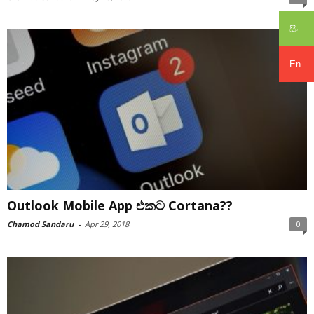
සිං
En
Outlook Mobile App එකට Cortana??
Chamod Sandaru
-
Apr 29, 2018
0