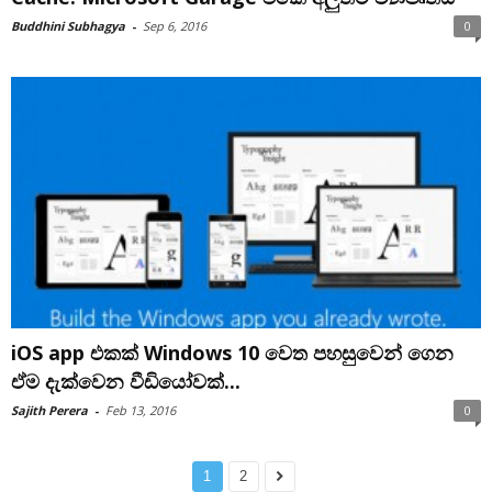
Buddhini Subhagya
-
Sep 6, 2016
0
iOS app එකක් Windows 10 වෙත පහසුවෙන් ගෙන
ඒම දැක්වෙන වීඩියෝවක්...
Sajith Perera
-
Feb 13, 2016
0
1
2