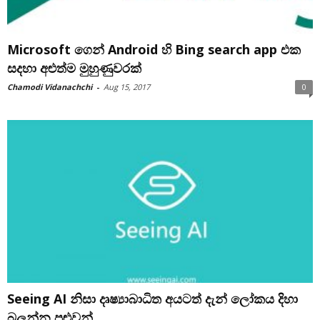
Microsoft ‍ගෙන් Android හි Bing search app එක
සදහා අළුත්ම මුහුණුවරක්
Chamodi Vidanachchi
-
Aug 15, 2017
0
Seeing AI නිසා දෘෂ්‍යාබාධිත අයටත් දැන් ලෝකය දිහා
බලන්න පුළුවන්