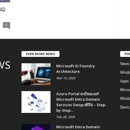
මට
0
EVEN MORE NEWS
PO
News
Microsoft AI Foundry
Architecture
Wind
Mar 10, 2026
Apps
Micro
Azure Portal භාවිතයෙන්
Windo
Microsoft Entra Domain
Services Setup කිරීම – Step-
Devic
by-Step...
Feb 28, 2026
Microsoft Entra Domain