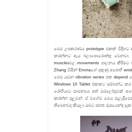
මෙම උපකරණය prototype එකක් විදිහට දැ
කරන්නට ඇය බලාපොරොත්තු වෙනවා. Vi
musclesවල movements පාලනය කිරීමට ත
Zhang විසින් Emmaගේ දකුණු අතෙහි wris
මෙම යවන vibration series එක depend 
Windows 10 Tablet එකකට සම්බන්ධ කර
රෝගියාට සාමන්‍යය අත් ඔරලෝසුවක් 
කරන්න පුලුවන්. ඒ වගේම මෙය පැලැදීමෙ
තිබෙනවද කියලා ඔබට පහත රූපයෙන්ද දැක 