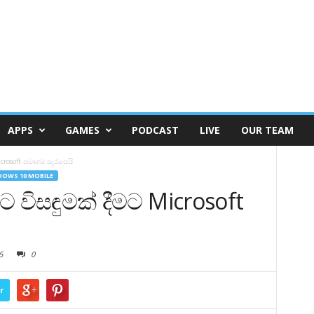
APPS
GAMES
PODCAST
LIVE
OUR TEAM
icrosoft සමාගම සැරසෙයි
OWS 10 MOBILE
 විසඳුමක් දීමට Microsoft
5
0
r