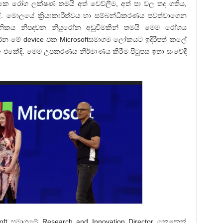
 රෝග ලක්ෂණ තමයි අත් වෙව්ලීම, අත් පා වල තද ගතිය,
. මොලයේ ක්‍රියාකාරීත්වය හා සම්බන්ධීකරණය පවත්වාගෙන
නිකය නිපදවන නියුරෝන අඩුවීමකින් තමයි මෙම රෝගය
න මේ device එක Microsoftසමාගම ලෝකයට ඉදිරිපත් කලේ
ce එකේදි. මෙම උපකරණය නිර්මාණය කිරීම පිටුපස ඉතා සංවේදී
 සමාගමේ Research and Innovation Director කෙනෙක්