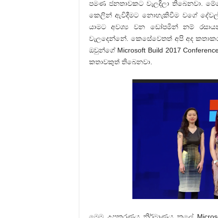
පමණ ජනතාවකට වැලදිලා තිබෙනවා. මේකෙ
කෙලින් ඇවිදීමට නොහැකිවීම වගේ දේවල්
යාමට අවශ්‍ය වන ඩෝපමින් නම් රසාය
වැලදෙන්නේ. කෙසේවෙතත් අපි අද කතාකර
ඔවුන්ගේ Microsoft Build 2017 Conferen
කතාවකුත් තිබෙනවා.
මෙම උපකරණය නිර්මාණය කලේ Microsoft