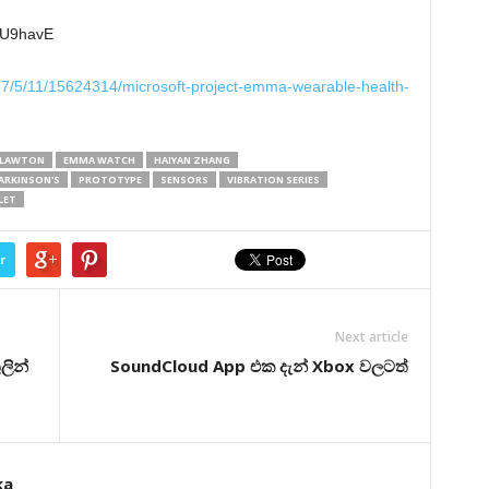
-U9havE
17/5/11/15624314/microsoft-project-emma-wearable-health-
 LAWTON
EMMA WATCH
HAIYAN ZHANG
ARKINSON'S
PROTOTYPE
SENSORS
VIBRATION SERIES
LET
r
Next article
ලින්
SoundCloud App එක දැන් Xbox වලටත්
ka