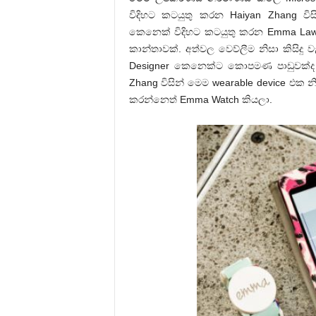
විදිහට කටයුතු කරන Haiyan Zhang වි
කෙනෙක් විදිහට කටයුතු කරන Emma Lawt
කාන්තාවක්. අත්වල වෙව්ලීම නිසා කිසිද
Designer කෙනෙක්ට කොපමණ පාඩුවක්ද 
Zhang විසින් මෙම wearable device එ
කරන්නෙත් Emma Watch කියලා.