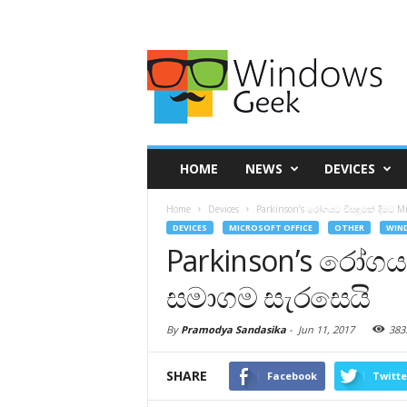
HOME
NEWS
DEVICES
Home
Devices
Parkinson’s රෝගයට විසඳුමක් දීමට M
DEVICES
MICROSOFT OFFICE
OTHER
WIND
Parkinson’s රෝගයට
සමාගම සැරසෙයි
By
Pramodya Sandasika
-
Jun 11, 2017
383
SHARE
Facebook
Twitte