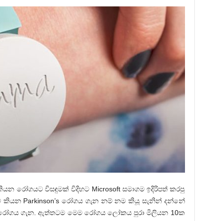
ියන රෝගයට විසඳුමක් විදිහට Microsoft සමාගම ඉදිරිපත් කරපු
ේ කියන Parkinson’s රෝගය ගැන නම් නම කියූ සැනින් දන්නේ
ෙම රෝගය ගැන. ඇත්තටම මෙම රෝගය ලෝකය පුරා මිලියන 10ක