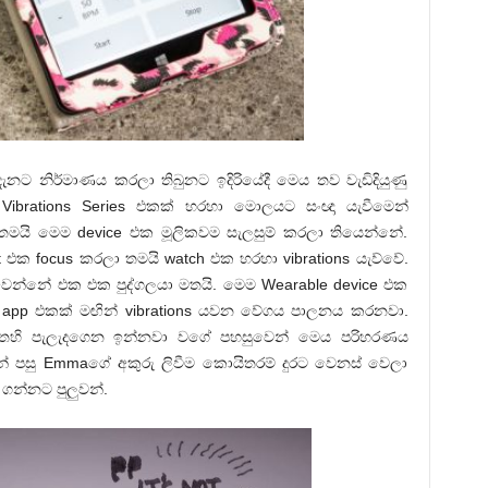
නට නිර්මාණය කරලා තිබුනට ඉදිරියේදී මෙය තව වැඩිදියුණු
brations Series එකක් හරහා මොලයට සංඥා යැවීමෙන්
මයි මෙම device එක මූලිකවම සැලසුම් කරලා තියෙන්නේ.
t එක focus කරලා තමයි watch එක හරහා vibrations යැව්වේ.
වෙන්නේ එක එක පුද්ගලයා මතයි. මෙම Wearable device එක
 app එකක් මඟින් vibrations යවන වේගය පාලනය කරනවා.
අතෙහි පැලැදගෙන ඉන්නවා වගේ පහසුවෙන් මෙය පරිහරණය
න් පසු Emmaගේ අකුරු ලිවීම කොයිතරම් දුරට වෙනස් වෙලා
ගන්නට පුලුවන්.