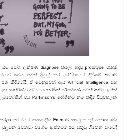
යම් රෝග ලක්ෂණ diagnose කරලා හදපු prototype එකක්
වෙන්නේ මෙය තවත් දියුණු කර රෝගියාගේ ලිවීමේ බාධාව
ත් කිරීමටයි. ඒ වෙනුවෙන් ඇය Artificial Intelligence සහ
ැන සංකීර්ණව අධ්‍යනය කරමින් පර්යේෂණ පවත්වනවා. ඉතින්
ලැබුනෝතින් එය Parkinson’s රෝගීන්ට නම් කදිම පිටුවහලක්
ate කරලා තමන්ගේ යෙහෙලිය Emmaව සතුටු කලේ කොහොමද
 පුලුවන් වෙනවා වගේම ඇත්තටම එය සතුටු හිතෙන සංවේදී