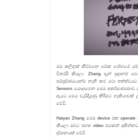
මම කලිනුත් කිව්වනෙ මේක රෝගයේ යම් 
විතරයි කියලා. Zhang දැන් සූදානම් 
සම්පූර්ණයෙන්ම නැති කර යථා තත්ත්වයට ප
Sensors යොදාගෙන මෙම අකර්මණ්‍යතාව ග
ඇයට මෙය වැඩිදියුණු කිරීමට හැකියාවක් 
වේවි.
Haiyan Zhang මෙම device එක oper
කියලා ඔබට පහත video එකෙන් දකින්නට
දර්ශනයක් වේවි.