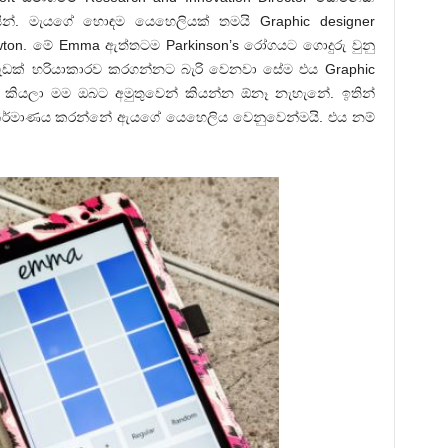
සින්. මැයගේ හොඳම යෙහෙලියක් තමයි Graphic designer
on. මේ Emma ඇත්තටම Parkinson’s රෝගයට ගොදුරු වුනු
ු වැඩක් හරියාකාරව කරගන්නට බැරි වෙනවා සේම එය Graphic
කියලා මම ඔබට අමුතුවෙන් කියන්න ඕනෑ නැහැනේ. ඉතින්
ක නිර්මාණය කරන්නේ ඇයගේ යෙහෙලිය වෙනුවෙන්මයි. එය නම්