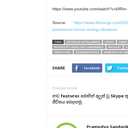
https://www.youtube.com/watch?v=k9Rm
Source:
https://www.theverge.com/20
parkinsons-tremor-writing-vibrations
TAGS
ARTIFICIAL INTELLIGENCE
DEVICE
EMMA
MICROSOFT BUILD 2017 CONFERENCE
MUSCLES
P
VIBRATIONS
WEARABLE DEVICE
WINDOWS 10 TAB
SHARE
Facebook
Twitte
Previous article
නව features සමඟින් අලුත් වූ Skype තු
ජීවිතය බෙදාගමු
Pramodya Sandasi