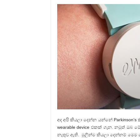
අද අපි කියලා දෙන්න යන්නේ Parkinson’s ක
wearable device එකක් ගැන. නමුත් ඔබ ම
නැතුව ඇති. මුලින්ම කියලා දෙන්නම් ම