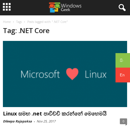
Home
Tags
Posts tagged with ".NET Core"
Tag: .NET Core
සිං
En
Linux සමඟ .net පාවිච්චි කරන්නේ මෙහෙමයි
Dileepa Rajapaksa
-
Nov 25, 2017
0