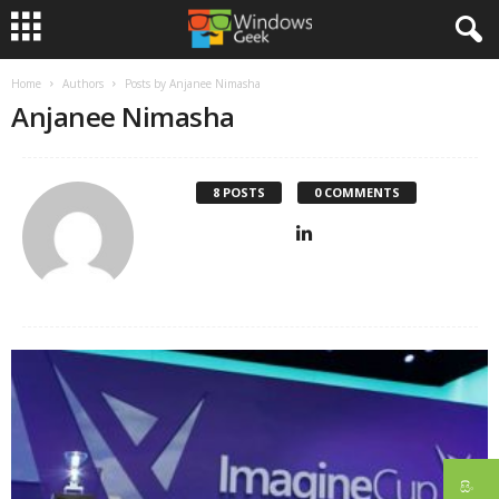
Home
Authors
Posts by Anjanee Nimasha
Anjanee Nimasha
8 POSTS
0 COMMENTS
සිං