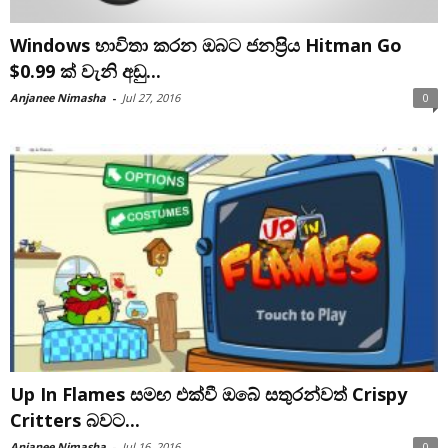
Windows භාවිතා කරන ඔබට ජනප්‍රිය Hitman Go
$0.99 ක් වැනි අඩු...
Anjanee Nimasha
-
Jul 27, 2016
0
Up In Flames සමඟ එක්වී ඔබේ සතුරන්වත් Crispy
Critters බවට...
Anjanee Nimasha
-
Jul 16, 2016
0