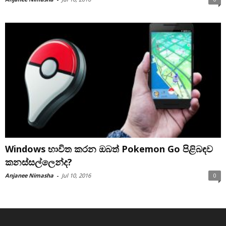
Windows භාවිත කරන ඔබත් Pokemon Go පිළිබඳව
කනස්සල්ලෙන්ද?
Anjanee Nimasha
-
Jul 10, 2016
0