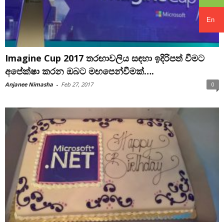
En
Imagine Cup 2017 තරඟාවලිය සඳහා ඉදිරිපත් වීමට
අපේක්ෂා කරන ඔබට මඟපෙන්වීමක්….
Anjanee Nimasha
-
Feb 27, 2017
0