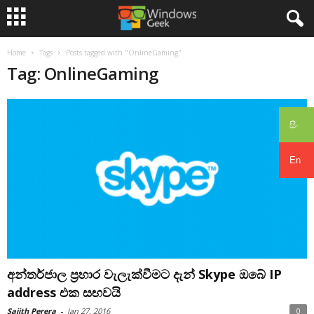
Home
Tags
Posts tagged with "OnlineGaming"
Tag: OnlineGaming
සිං
En
අන්තර්ජාල ප්‍රහාර වැලැක්වීමට දැන් Skype ඔබේ IP
address එක සඟවයි
Sajith Perera
-
Jan 27, 2016
0