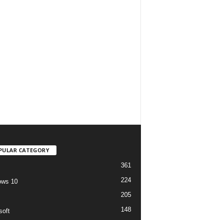
PULAR CATEGORY
361
224
ows 10
205
148
soft