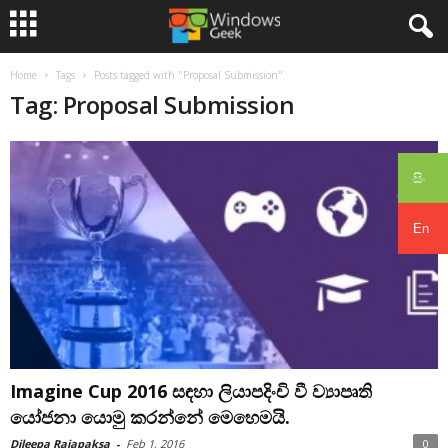
Home
Tags
Posts tagged with "Proposal Submission"
Tag: Proposal Submission
සිං
En
Imagine Cup 2016 සඳහා ලියාපදිංචි වී ව්‍යාපෘති
යෝජනා යොමු කරන්නේ මෙහෙමයි.
Dileepa Rajapaksa
-
Feb 1, 2016
0