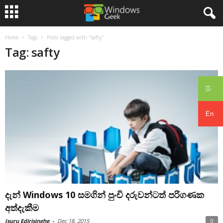
Home
Tags
Posts tagged with "safty"
Tag: safty
සිං
En
දැන් Windows 10 සමගින් පුංචි දරුවන්ටත් පරිගණක
අත්දැකීම
Isuru Edirisinghe
-
Dec 18, 2015
0