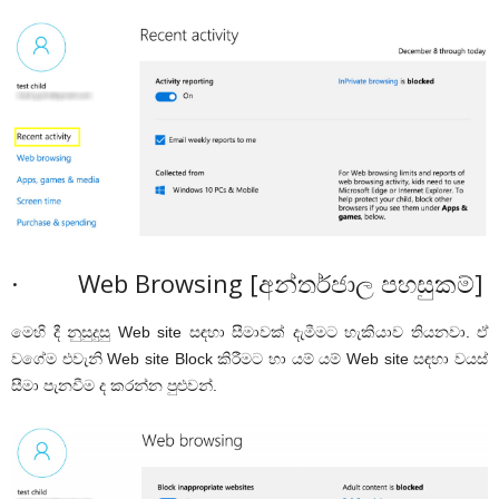
· Web Browsing [අන්තර්ජාල පහසුකම්]
මෙහි දී නුසුදුසු Web site සඳහා සීමාවක් දැමීමට හැකියාව තියනවා. ඒ
වගේම එවැනි Web site Block කිරීමට හා යම් යම් Web site සඳහා වයස්
සීමා පැනවීම ද කරන්න පුළුවන්.