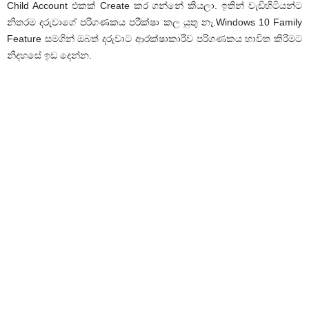
Child Account එකක් Create කර ගන්නේ කියලා. ඉතින් වැඩිහිටියන්ට
නිතරම දරුවාගේ පරිගණකය පරීක්ෂා කල යුතු නෑ.Windows 10 Family
Feature සමගින් ඔබත් දරුවාට ආරක්ෂාකාරීව පරිගණකය භාවිත කිරීමට
නිදහසේ ඉඩ දෙන්න.