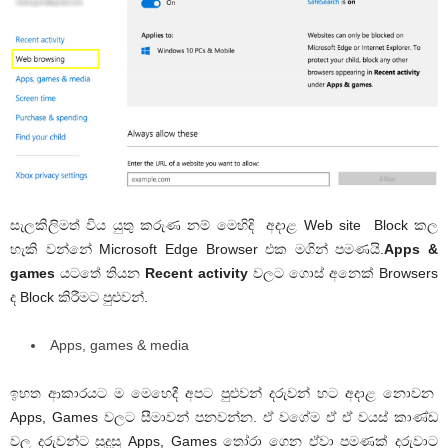
සැලකිලිමත් විය යුතු කරුණ නම් මෙහිදි අදාළ Web site Block කල
හැකි වන්නේ Microsoft Edge Browser එක මගින් පමණයි.
Apps &
games
යටතේ තියන
Recent activity
වලට ගොස් අනෙක් Browsers
ද Block කිරීමට පුළුවන්.
Apps, games & media
ඉහත ආකාරයට ම මෙහෙදී අපට පුළුවන් දරුවන් හට අදාළ නොවන
Apps, Games වලට සීමාවන් පනවන්න. ඒ වගේම ඒ ඒ වයස් කාණ්ඩ
වල දරුවන්ට සුදුසු Apps, Games තෝරා ගෙන ඒවා පමණක් දරුවාට