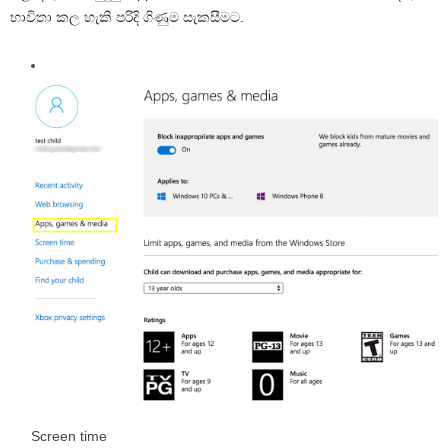
භාවිතා කල හැකි පරිදි ගිණුම සැකසීමට.
Screen time