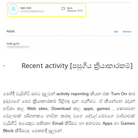
· Recent activity [පසුගිය ක්‍රියාකාරකම්]
මෙහිදී වැඩිහිටි ඔබට පුලුවන් activity reporting කියන එක Turn On කර
දරුවාගේ පෙර ක්‍රියාකාරකම් පිළිබඳ දැන ගැනීමට. ඒ කියන්නෙ ඔවුන්
භවිතා කල Web sites, Download කල apps, games , කොපමන
වේලාවක් පරිගනකය භාවිත කරාද වගෙ දේවල්.මේවගෙ වාර්ථාවක්
වැඩිහිටි අයෙකුට සතිපතා Email කිරිමට හා අනවශ්‍ය Apps හා Games
Block කිරීමටද මෙතනදී පුලුවන් .