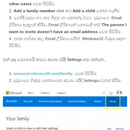
other users
වෙත පිවිසීම.
Add a family member
click කර
Add a child
තෝරා ගැනීම.
මෙහිදී දරුවා හට තම ගිනුම හා සම්බන්ද වීමට දරුවාගෙ Email
ලිපිනය ඇතුලත් කිරීම, Email ලිපිනයන් නොමැති නම්
The person I
want to invite doesn’t have an email address
වෙත පිවිසීම.
ඉහත භාවිතා කල Email ලිපිනය මගින් Windows10 ගිණුම සඳහා
පිවිසීම.
ඉන් පසු මෙහෙමයි තමාට අවශ්‍ය පරිදි Settings හදා ගන්නෙ,
account.microsoft.com/family
වෙත පිවිසීම.
දරුවාගෙ ගිණුම තෝරාගෙන අවශ්‍ය පරිදි Settingsවෙනස් කිරීම.