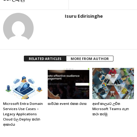
Isuru Edirisinghe
RELATED ARTICLES
MORE FROM AUTHOR
Microsoft Entra Domain
සාර්ථක event එකක රහස
අපේ කාලයට උචිත
Services Use Cases –
‌Microsoft Teams ගැන
Legacy Applications
කථා කරමු
Cloud වල Deploy කරන
ආකාරය