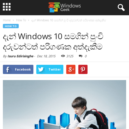
Home
How To
දැන් Windows 10 සමගින් පුංචි දරුවන්ටත් පරිගණක අත්දැකීම
HOW TO
දැන් Windows 10 සමගින් පුංචි
දරුවන්ටත් පරිගණක අත්දැකීම
By
Isuru Edirisinghe
-
Dec 18, 2015
3125
0
Facebook
Twitter