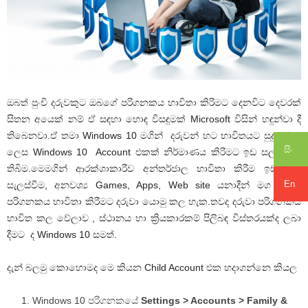
ඔබත් පුංචි දරුවකුට ඔබගේ පරිගනකය භාවිතා කිරිමට දෙනවිට දෙවරක්
සිතන අයෙක් නම් ඒ සඳහා හොඳ විසඳුමක් Microsoft විසින් හඳුන්වා දී
තිබෙනවා.ඒ තමා Windows 10 මගින් දරුවන් හට භාවිතයට සුදුසු වන
සිං
ලෙස Windows 10 Account එකක් නිර්මාණය කිරිමට ඉඩ සලස්වා දී
තිබිම.මෙමගින් ආරක්ශාකාරීව අන්තර්ජාල භාවිතා කිරීම ඉඩ කඩ
En
සැලස්වීම, අනවශ්‍ය Games, Apps, Web site යනාදීන් මග හරවා
පරිගනකය භාවිතා කිරීමට දරුවා යොමු කල හැක.තවද දරුවා පරිගනකය
භාවිත කල වේලාව , ස්ථානය හා ක්‍රියකාරකම් පිලිබඳ විස්තරයක්ද ලබා
දීමට ද Windows 10 සමත්.
දැන් බලමු කොහොමද මෙ කියන Child Account එක හදාගන්නෙ කියල
Windows 10 පරිගනකයේ
Settings > Accounts > Family &