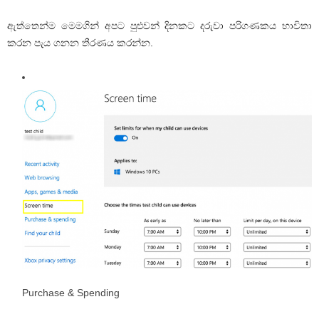
ඇත්තෙන්ම මෙමගින් අපට පුළුවන් දිනකට දරුවා පරිගණකය භාවිතා
කරන පැය ගනන තීරණය කරන්න.
Purchase & Spending