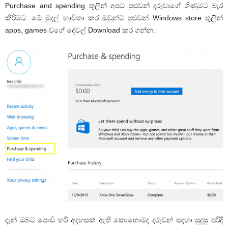
Purchase and spending තුලින් අපට පුළුවන් දරුවාගේ ගිණුමට බැර
කිරීමට. මේ මුදල් භාවිතා කර ඔවුන්ට පුළුවන් Windows store තුලින්
apps, games වගේ දේවල් Download කර ගන්න.
දැන් ඔබට පොඩි හරි අදහසක් ඇති කොහොමද දරුවන් සඳහා සුදුසු පරිදි