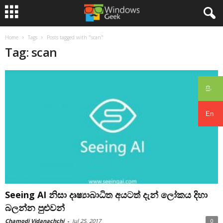
Home
Tags
Posts tagged with "scan"
Tag: scan
සිං
En
Seeing AI නිසා දෘෂ්‍යාබාධිත අයටත් දැන් ලෝකය දිහා
බලන්න පුළුවන්
Chamodi Vidanachchi
-
Jul 25, 2017
0