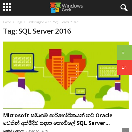
Home
Tags
Posts tagged with "SQL Server 2016"
Tag: SQL Server 2016
සිං
En
Microsoft සමාගම පාරිභෝගිකයන් හට Oracle
වෙතින් අත්මිදීම සඳහා නොමිලේ SQL Server...
Sajith Perera
-
Mar 12, 2016
0