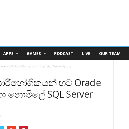
APPS
GAMES
PODCAST
LIVE
OUR TEAM
cle වෙතින් අත්මිදීම සඳහා නොමිලේ SQL Server බලපත්‍ර...
පාරිභෝගිකයන් හට Oracle
ඳහා නොමිලේ SQL Server
0