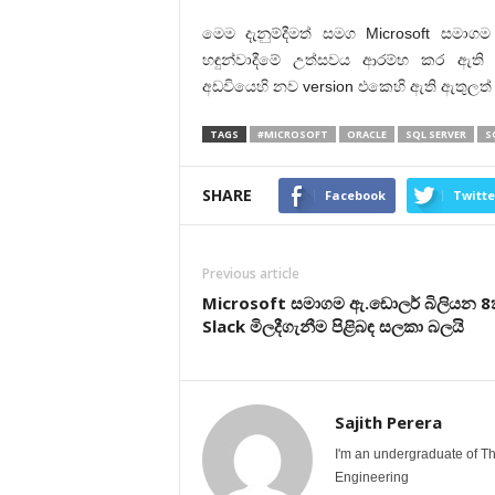
මෙම දැනුම්දීමත් සමග Microsoft සමාගම
හඳුන්වාදීමේ උත්සවය ආරම්භ කර ඇති 
අඩවියෙහි නව version එකෙහි ඇති ඇතුලත් කල
TAGS
#MICROSOFT
ORACLE
SQL SERVER
S
SHARE
Facebook
Twitte
Previous article
Microsoft සමාගම ඇ.ඩොලර් බිලියන 
Slack මිලදීගැනීම පිළිබඳ සලකා බලයි
Sajith Perera
I'm an undergraduate of Th
Engineering