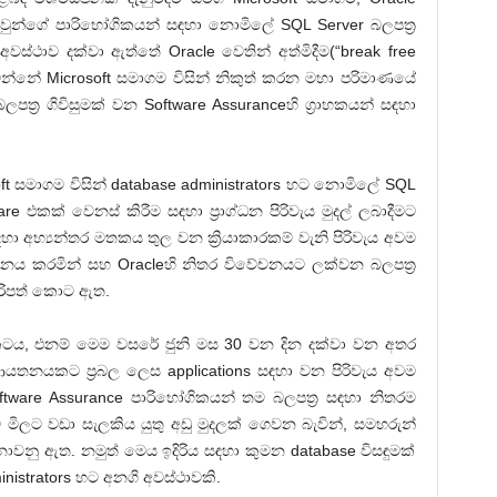
ඔවුන්ගේ පාරිභෝගිකයන් සඳහා නොමිලේ SQL Server බලපත්‍ර
්ථාව දක්වා ඇත්තේ Oracle වෙතින් අත්මිදීම(“break free
ිවන්නේ Microsoft සමාගම විසින් නිකුත් කරන මහා පරිමාණයේ
ත්‍ර ගිවිසුමක් වන Software Assuranceහි ග්‍රාහකයන් සඳහා
t සමාගම විසින් database administrators හට නොමිලේ SQL
re එකක් වෙනස් කිරීම සඳහා ප්‍රාග්ධන පිරිවැය මුදල් ලබාදීමට
ඳහා අභ්‍යන්තර මතකය තුල වන ක්‍රියාකාරකම් වැනි පිරිවැය අවම
්ධනය කරමින් සහ Oracleහි නිතර විවේචනයට ලක්වන බලපත්‍ර
රිපත් කොට ඇත.
ටය, එනම් මෙම වසරේ ජුනි මස 30 වන දින දක්වා වන අතර
යතනයකට ප්‍රබල ලෙස applications සඳහා වන පිරිවැය අවම
tware Assurance පාරිභෝගිකයන් තම බලපත්‍ර සඳහා නිතරම
් මිලට වඩා සැලකිය යුතු අඩු මුදලක් ගෙවන බැවින්, සමහරුන්
වනු ඇත. නමුත් මෙය ඉදිරිය සඳහා කුමන database විසඳුමක්
istrators හට අනගි අවස්ථාවකි.