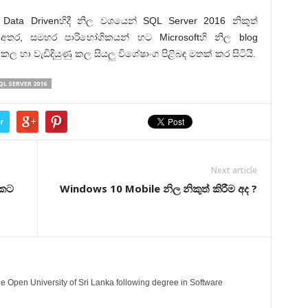
 Data Drivenහිදී නිල වශයෙන් SQL Server 2016 නිකුත්
අතර, සමහර පාරිභෝගිකයන් හට Microsoftහි නිල blog
 හා වැඩිදියුණු කල සියලු විශේෂාංග පිළිබඳ මතක් කර සිටියි.
QL SERVER 2016
r
Next article
8කට
Windows 10 Mobile නිල නිකුත් කිරීම අද ?
e Open University of Sri Lanka following degree in Software