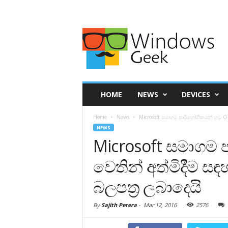
HOME
NEWS
DEVICES
Home
News
Microsoft සමාගම පාරිභෝගිකයන් හට Ora
NEWS
Microsoft සමාගම 
වෙතින් අත්මිදීම ස
බලපත්‍ර ලබාදෙයි
By
Sajith Perera
-
Mar 12, 2016
2576