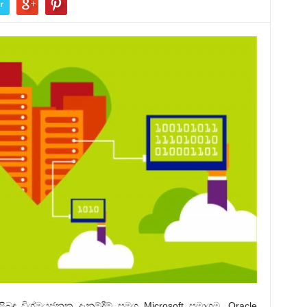
r
ිබඳ විශ්මයජනක දැනුම්දීම් සමග Microsoft සමාගම, Oracle