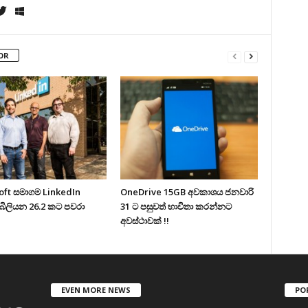
OR
oft සමාගම LinkedIn
OneDrive 15GB අවකාශය ජනවාරි
බිලියන 26.2 කට පවරා
31 ට පසුවත් භාවිතා කරන්නට
අවස්ථාවක් !!
EVEN MORE NEWS
PO