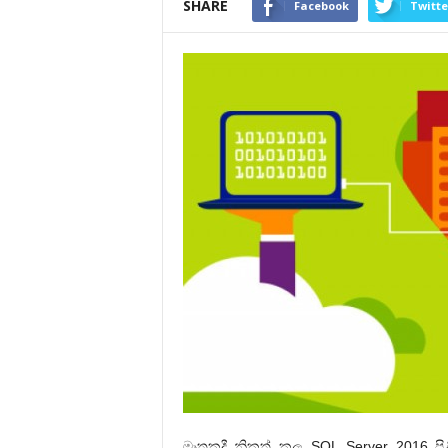
SHARE
Facebook
Twitte
මෑතකදී නිකුත් කල SQL Server 2016 පිළ