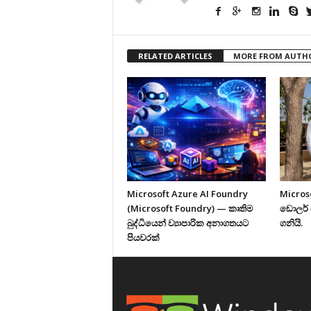
RELATED ARTICLES
MORE FROM AUTH
Microsoft Azure AI Foundry
Micros
(Microsoft Foundry) — කෘතිම
ඩොලර් 
බුද්ධියෙන් ව්‍යාපාරික අනාගතයට
ගනියි.
පියවරක්