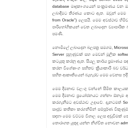
database මෘදුකාංගයෙන් සංක්‍රමණය වන 
ලබාදීමට තීරණය කොට ඇත. ඔවුන් මෙම අවස
from Oracle”) ලෙසයි. මෙම අවස්ථාව හිම
පාරිභෝගිකයන් වෙත ලබාදෙන ව්‍යාපාරික බලප
පමණි.
නොමිලේ ලබාදෙන බලපත්‍ර සමගම, Microsof
Server පුහුණුවක් සහ මෙවන් මූලික softwa
කටයුතු කරනු ඇත. සියලු කාර්ය ප්‍රමාණය ස
කරන විශේෂාංග සහිතව ක්‍රියාකාරී බව වර
සහිත ආකෘතියෙන් බැහැරව මෙම වෙනස ඉදි
මෙම දීමනාව වලංගු වන්නේ සීමිත කාලයක
මෙම දීමනාව ප්‍රයෝජනයට ගන්නා ඕනෑම ආ
කරගැනීමට අවස්ථාව උදාවේ. දැනටමත් Sof
සෘජුව කතිකා කරගනිමින් සම්පූර්ණ විකුණුම
සඳහා මෙම වට්ටම විශාල ලෙස අඩුවීමක් නො
තොරාගත යුතුද යන්න නිශ්චිත නොවන admin