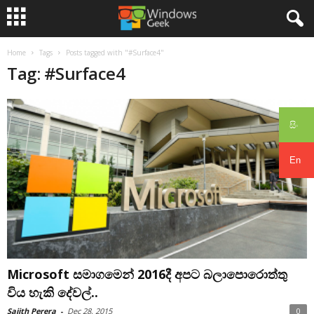
Home
Tags
Posts tagged with "#Surface4"
Tag: #Surface4
සිං
En
Microsoft සමාගමෙන් 2016දී අපට බලාපොරොත්තු
විය හැකි දේවල්..
Sajith Perera
-
Dec 28, 2015
0