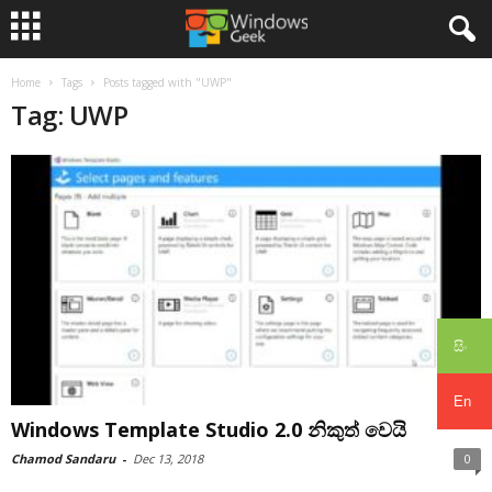
Home
Tags
Posts tagged with "UWP"
Tag: UWP
සිං
En
Windows Template Studio 2.0 නිකුත් වෙයි
Chamod Sandaru
-
Dec 13, 2018
0