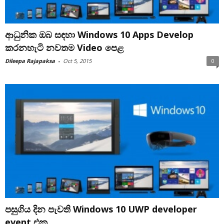
ආධුනික ඔබ සඳහා Windows 10 Apps Develop
කරනහැටි නවතම Video පෙළ
Dileepa Rajapaksa
-
Oct 5, 2015
0
පසුගිය දින පැවති Windows 10 UWP developer
event එක