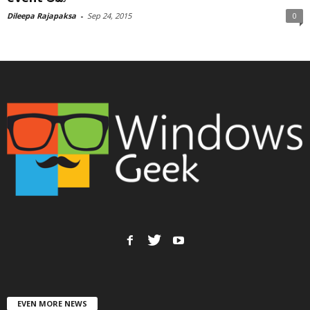
Dileepa Rajapaksa
-
Sep 24, 2015
0
EVEN MORE NEWS