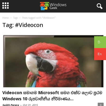
Home
Tags
Posts tagged with "#Videocon"
Tag: #Videocon
සිං
En
Videocon සමාගම Microsoft සමග එක්ව ලොව ප්‍රථම
Windows 10 රූපවාහිනිය නිර්මාණය...
Sajith Perera
-
Oct 31, 2015
0