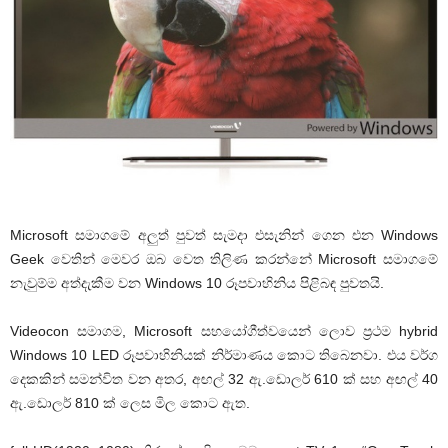
Microsoft සමාගමේ අලුත් පුවත් සැමදා එසැනින් ගෙන එන Windows
Geek වෙතින් මෙවර ඔබ වෙත තිලිණ කරන්නේ Microsoft සමාගමේ
නැවුම්ම අත්දැකීම වන Windows 10 රූපවාහිනිය පිළිබඳ පුවතයි.
Videocon සමාගම, Microsoft සහයෝගීත්වයෙන් ලොව ප්‍රථම hybrid
Windows 10 LED රූපවාහිනියක් නිර්මාණය කොට තිබෙනවා. එය වර්ග
දෙකකින් සමන්විත වන අතර, අඟල් 32 ඇ.ඩොලර් 610 ක් සහ අඟල් 40
ඇ.ඩොලර් 810 ක් ලෙස මිල කොට ඇත.