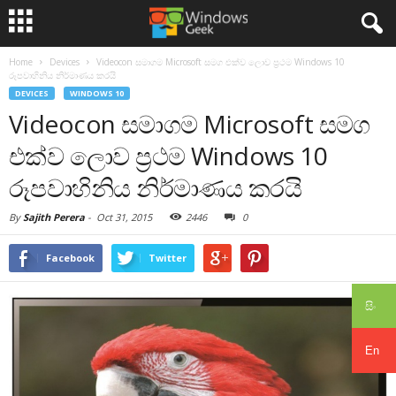
Home
Devices
Videocon සමාගම Microsoft සමග එක්ව ලොව ප්‍රථම Windows 10
රූපවාහිනිය නිර්මාණය කරයි
DEVICES
WINDOWS 10
Videocon සමාගම Microsoft සමග
එක්ව ලොව ප්‍රථම Windows 10
රූපවාහිනිය නිර්මාණය කරයි
By
Sajith Perera
-
Oct 31, 2015
2446
0
Facebook
Twitter
සිං
En