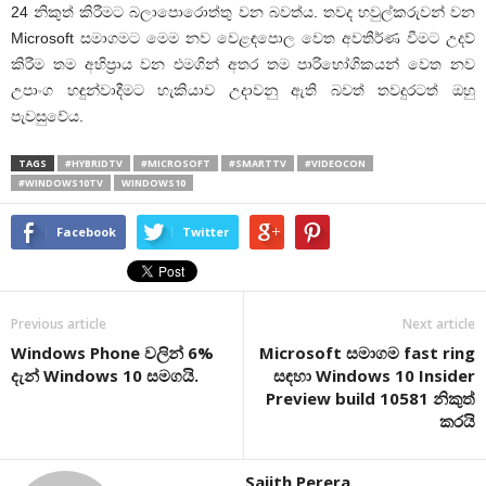
24 නිකුත් කිරීමට බලාපොරොත්තු වන බවත්ය. තවද හවුල්කරුවන් වන
Microsoft සමාගමට මෙම නව වෙළඳපොල වෙත අවතීර්ණ වීමට උදව්
කිරීම තම අභිප්‍රාය වන එමගින් අතර තම පාරිභෝගිකයන් වෙත නව
උපාංග හඳුන්වාදීමට හැකියාව උදාවනු ඇති බවත් තවදුරටත් ඔහු
පැවසුවේය.
TAGS
#HYBRIDTV
#MICROSOFT
#SMARTTV
#VIDEOCON
#WINDOWS10TV
WINDOWS10
Facebook
Twitter
Previous article
Next article
Windows Phone වලින් 6%
Microsoft සමාගම fast ring
දැන් Windows 10 සමගයි.
සඳහා Windows 10 Insider
Preview build 10581 නිකුත්
කරයි
Sajith Perera