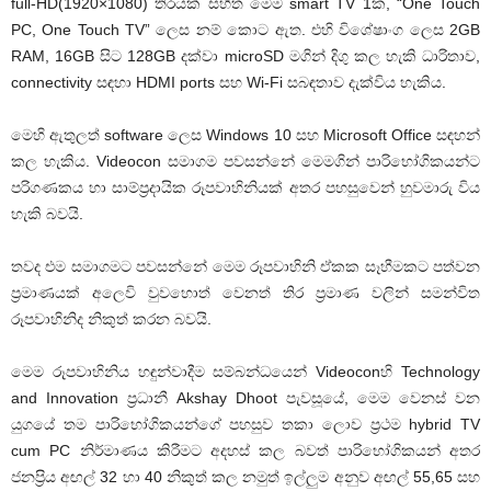
full-HD(1920×1080) තිරයක් සහිත මෙම smart TV 1ක, “One Touch
PC, One Touch TV” ලෙස නම් කොට ඇත. එහි විශේෂාංග ලෙස 2GB
RAM, 16GB සිට 128GB දක්වා microSD මගින් දිගු කල හැකි ධාරිතාව,
connectivity සඳහා HDMI ports සහ Wi-Fi සබඳතාව දැක්විය හැකිය.
මෙහි ඇතුලත් software ලෙස Windows 10 සහ Microsoft Office සඳහන්
කල හැකිය. Videocon සමාගම පවසන්නේ මෙමගින් පාරිභෝගිකයන්ට
පරිගණකය හා සාම්ප්‍රදායික රූපවාහිනියක් අතර පහසුවෙන් හුවමාරු විය
හැකි බවයි.
තවද එම සමාගමට පවසන්නේ මෙම රූපවාහිනි ඒකක සෑහීමකට පත්වන
ප්‍රමාණයක් අලෙවි වුවහොත් වෙනත් තිර ප්‍රමාණ වලින් සමන්විත
රූපවාහිනිද නිකුත් කරන බවයි.
මෙම රූපවාහිනිය හඳුන්වාදීම සම්බන්ධයෙන් Videoconහි Technology
and Innovation ප්‍රධානී Akshay Dhoot පැවසූයේ, මෙම වෙනස් වන
යුගයේ තම පාරිභෝගිකයන්ගේ පහසුව තකා ලොව ප්‍රථම hybrid TV
cum PC නිර්මාණය කිරීමට අදහස් කල බවත් පාරිභෝගිකයන් අතර
ජනප්‍රිය අඟල් 32 හා 40 නිකුත් කල නමුත් ඉල්ලුම අනුව අඟල් 55,65 සහ