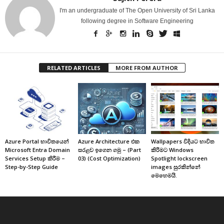
I'm an undergraduate of The Open University of Sri Lanka
following degree in Software Engineering
RELATED ARTICLES
MORE FROM AUTHOR
Azure Portal භාවිතයෙන්
Azure Architecture එක
Wallpapers විදියට භාවිත
Microsoft Entra Domain
සරළව ඉගෙන ගමු – (Part
කිරීමට Windows
Services Setup කිරීම –
03) (Cost Optimization)
Spotlight lockscreen
Step-by-Step Guide
images සුරකින්නේ
මෙහෙමයි.