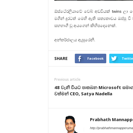
ඕස්ටෙ‍්‍රලියාවේ වෙබ් අඩවියක් twins 
මගින් දුරටත් මෙහි ඇති සත්‍යතාවය ඔප්පු
සහභාගී වූ අයගෙන් කිහිපදෙනෙක්.
අන්තර්ජාලය ඇසුරෙනි.
SHARE
Facebook
Twitte
Previous article
48 වැනි වියට පාතබන Microsoft සමා
වත්මන් CEO, Satya Nadella
Prabhath Mannap
http://prabhathmannapperum