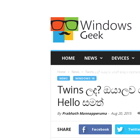
HOME
NEWS
DEVICES
Home
News
Twins ලද? ඔයාලව වෙන් කරලා හඳුනාගන
NEWS
WINDOWS 10
Twins ලද? ඔයාලව
Hello සමත්
By
Prabhath Mannapperuma
-
Aug 20, 2015
SHARE
Facebook
Twitte