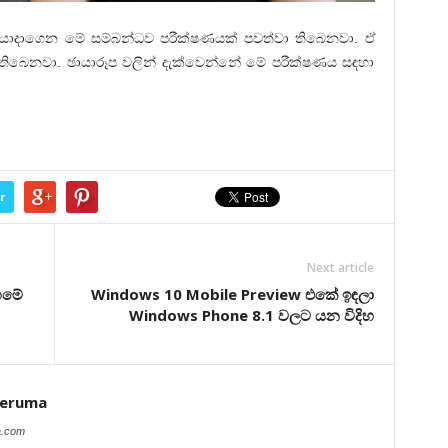
ලා යොදාගෙන මේ සම්බන්ධව පරීක්ෂණයක් පවත්වා තිබෙනවා. ඒ
 වී තිබෙනවා. ඡායාරූප වලින් දැක්වෙන්නේ මේ පරීක්ෂණය සඳහා
r
Next article
ගමේ
Windows 10 Mobile Preview එකේ ඉඳලා
Windows Phone 8.1 වලට යන විදිහ
peruma
a.com