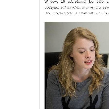
Windows 10 පරිගණකයට log වීමට හැක
පරිශීලකයාගේ ඡායාරූපයක් යොදා ගත නොහැක
කරලා හදුනාගන්නට මේ තාක්ෂණය සමත් ද 