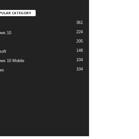
PULAR CATEGORY
361
224
ows 10
205
148
soft
104
ws 10 Mobile
104
es