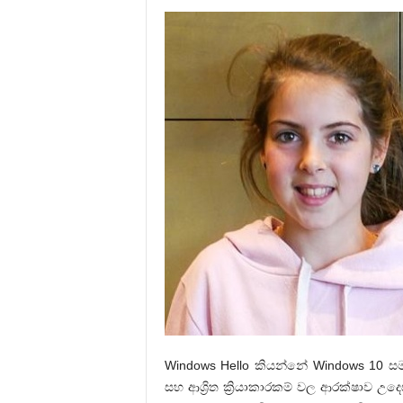
Windows Hello කියන්නේ Windows 10 
සහ ආශ්‍රිත ක්‍රියාකාරකම් වල ආරක්ෂාව උද