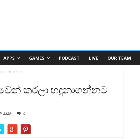
APPS
GAMES
PODCAST
LIVE
OUR TEAM
්නට Hello සමත්
 වෙන් කරලා හඳුනාගන්නට
2825
0
r