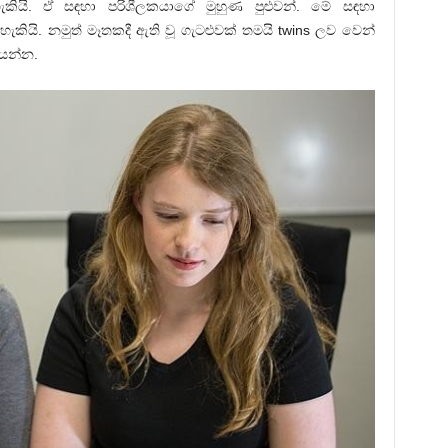
ියි. ඒ සඳහා පරිශීලකයාගේ මුහුණ පුළුවන්. මේ සඳහා
ියි. නමුත් මෑතකදී ඇති වූ ගැටළුවක් තමයි twins ලව වෙන්
යන්න.