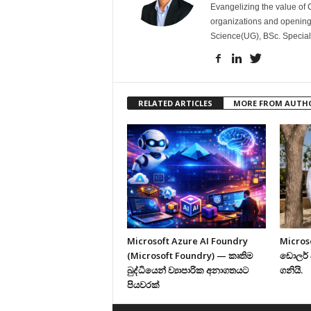
Evangelizing the value of 
organizations and opening
Science(UG), BSc. Specia
RELATED ARTICLES
MORE FROM AUTH
Microsoft Azure AI Foundry
Micros
(Microsoft Foundry) — කෘතිම
ඩොලර් 
බුද්ධියෙන් ව්‍යාපාරික අනාගතයට
ගනියි.
පියවරක්