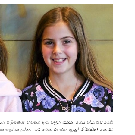
සමඟ පැමිණෙන නවතම අංග වලින් එකක්. මෙය පරිගණකයෙහි
ෙසා හදුන්වා දුන්නා. මේ හරහා රහස්පද ඇතුල් කිරීමකින් තොරව