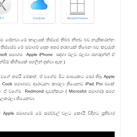
්ම පේනවා.මේ කාලයක් තිස්සේ තිබ්බ නිහඬ බව නැතිකරන්න
 තිස්සේම මේ සමාගම් දෙක අතර තරඟයක් තිබෙන බව කවුරුත්
soft සමාගම Apple iPhone සඳහා එලව එලවා පහරදුන්න් ඒ
්වීම් කිහිපයක් පහලින් දක්වා ඇත )
භයක් වගේ තමයි මේකත්. ඒ වගේම මීට මාසයකට පෙර තිබූ Apple
im Cook සමාගමට ආරාධනා කාරලා තියෙනව iPad Pro එකේ
. ඒ වගේම Redmond දැවන්තයා ( Microsfot සමාගම) සමග
ඵලකරලා තියෙනවා.
ාගම Apple සමාගමේ මේ සමච්චල් වලට කොයි විදිහට ප්‍රතිචාර