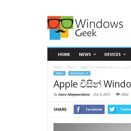
HOME
NEWS
DEVICES
Home
News
Apple විසින් Windows 10 සඳහා පොඩි වි
NEWS
WINDOWS 10
Apple විසින් Wind
By
Isuru Abeywardana
-
Oct 5, 2015
4553
SHARE
Facebook
Twitte