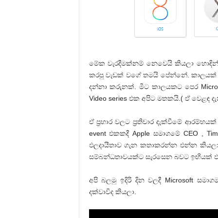
මේක වැරදීමක්නම් නෙවෙයි කියලා හොඳින
කරපු වැඩක් වගේ තමයි පේන්නේ. කාලයක්
දන්නා කරුනක්. මීට කාලයකට පෙර Micro
Video series එක අපිට මතකයි.( ඒ වෙළඳ දැන
ඒ ප්‍රහාර වලට ප්‍රතිචාර දැක්වීමේ ආරම්
event එකකදී Apple සමාගමේ CEO , T
ඵලදායීතාව ගැන කතාකරන්න එන්න කියලා
සම්බන්ධතාවයක්ට සැරසෙන බවට ඉඟියක් 
අපි බලමු ඉදිරි දින වලදී Microsoft සම
දක්වාවිද කියලා.