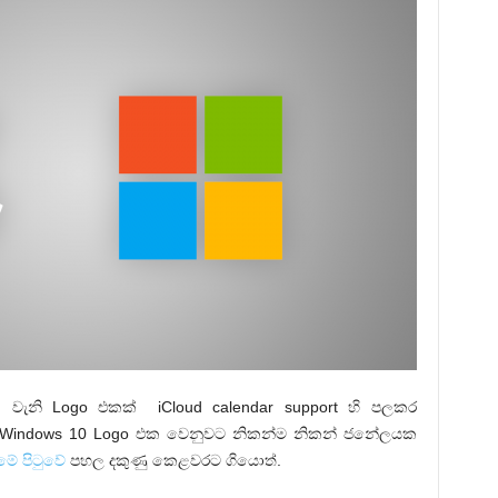
වැනි Logo එකක් iCloud calendar support හි පලකර
ේ Windows 10 Logo එක වෙනුවට නිකන්ම නිකන් ජනේලයක
මේ පිටුවේ
පහල දකුණු කෙළවරට ගියොත්.