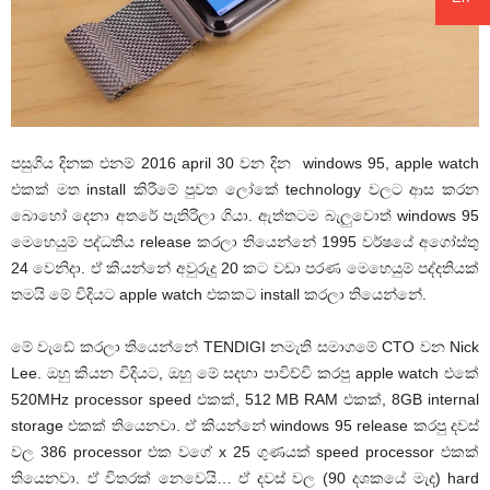
පසුගිය දිනක එනම් 2016 april 30 වන දින windows 95, apple watch
එකක් මත install කිරීමේ පුවත ලෝකේ technology වලට ආස කරන
බොහෝ දෙනා අතරේ පැතිරිලා ගියා. ඇත්තටම බැලුවොත් windows 95
මෙහෙයුම් පද්ධතිය release කරලා තියෙන්නේ 1995 වර්ෂයේ අගෝස්තු
24 වෙනිදා. ඒ කියන්නේ අවුරුදු 20 කට වඩා පරණ මෙහෙයුම් පද්දතියක්
තමයි මේ විදියට apple watch එකකට install කරලා තියෙන්නේ.
මේ වැඩේ කරලා තියෙන්නේ TENDIGI නමැති සමාගමේ CTO වන Nick
Lee. ඔහු කියන විදියට, ඔහු මේ සදහා පාවිච්චි කරපු apple watch එකේ
520MHz processor speed එකක්, 512 MB RAM එකක්, 8GB internal
storage එකක් තියෙනවා. ඒ කියන්නේ windows 95 release කරපු දවස්
වල 386 processor එක වගේ x 25 ගුණයක් speed processor එකක්
තියෙනවා. ඒ විතරක් නෙවෙයි… ඒ දවස් වල (90 දශකයේ මැද) hard