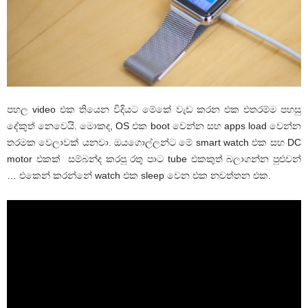
පහල video එක තියෙන විදියට මේකේ වැඩ කරන එක එතරම්ම පහසු
දේකුත් නෙවෙයි. මොකද, OS එක boot වෙන්න සහ apps load වෙන්න
තරමක වෙලාවක් යනවා. ඔයගොල්ලන්ට මේ smart watch එක සහ DC
motor එකක් සම්බන්ද කරපු රතු පාට tube එකකුත් බලාගන්න පුළුවන්
… එකෙන් කරන්නේ watch එක sleep වෙන එක නවත්තන එක.