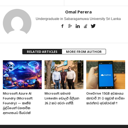
Omal Perera
Undergraduate in Sabaragamuwa University Sri Lanka
RELATED ARTICLES
MORE FROM AUTHOR
Microsoft Azure AI
Microsoft සමාගම
OneDrive 15GB අවකාශය
Foundry (Microsoft
LinkedIn ඩොලර් බිලියන
ජනවාරි 31 ට පසුවත් භාවිතා
Foundry) — කෘතිම
26.2 කට පවරා ගනියි.
කරන්නට අවස්ථාවක් !!
බුද්ධියෙන් ව්‍යාපාරික
අනාගතයට පියවරක්