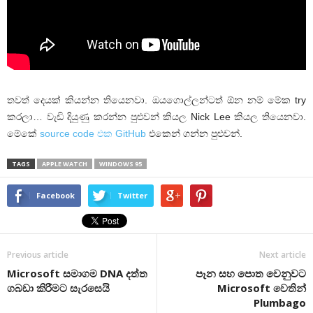
තවත් දෙයක් කියන්න තියෙනවා. ඔයගොල්ලන්ටත් ඕන නම් මේක try
කරලා… වැඩි දියුණු කරන්න පුළුවන් කියල Nick Lee කියල තියෙනවා.
මේකේ
source code එක GitHub
එකෙන් ගන්න පුළුවන්.
TAGS
APPLE WATCH
WINDOWS 95
Facebook
Twitter
Previous article
Next article
Microsoft සමාගම DNA දත්ත
පෑන සහ පොත වෙනුවට
ගබඩා කිරීමට සැරසෙයි
Microsoft වෙතින්
Plumbago