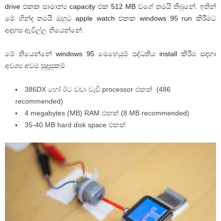
drive එකක සාමාන්‍ය capacity එක 512 MB වගේ තමයි තිබුනේ. ඉතින්
මේ හින්ද තමයි ඔහුට apple watch එකක windows 95 run කිරීමට
අදහස ඇවිල්ල තියෙන්නේ.
මේ තියෙන්නේ windows 95 මෙහෙයුම් පද්ධතිය install කිරීම සදහා
අවශ්‍ය අවම සුදුසුකම්
386DX හෝ ඊට වඩා වැඩි processor එකක් (486
recommended)
4 megabytes (MB) RAM එකක් (8 MB recommended)
35-40 MB hard disk space එකක්