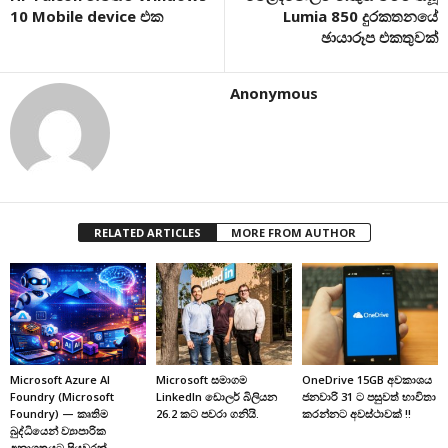
10 Mobile device එක
Lumia 850 දුරකතනයේ
ඡායාරූප එකතුවක්
Anonymous
RELATED ARTICLES
MORE FROM AUTHOR
Microsoft Azure AI
Microsoft සමාගම
OneDrive 15GB අවකාශය
Foundry (Microsoft
LinkedIn ඩොලර් බිලියන
ජනවාරි 31 ට පසුවත් භාවිතා
Foundry) — කෘතිම
26.2 කට පවරා ගනියි.
කරන්නට අවස්ථාවක් !!
බුද්ධියෙන් ව්‍යාපාරික
අනාගතයට පියවරක්