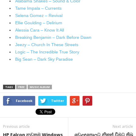
Alabama Shakes – Sound & Color
Tame Impala – Currents
Selena Gomez – Revival
Ellie Goulding – Delirium
Alessia Cara – Know It All
Breaking Benjamin – Dark Before Dawn
Jeezy – Church In These Streets
Logic – The Incredible True Story
Big Sean – Dark Sky Paradise
TAGS
FREE
MUSIC ALBUM
Facebook
Twitter
Previous article
Next article
HP Falcon නවතම Windows
වෙළඳපොලට නිකුත් වීමට තිබූ