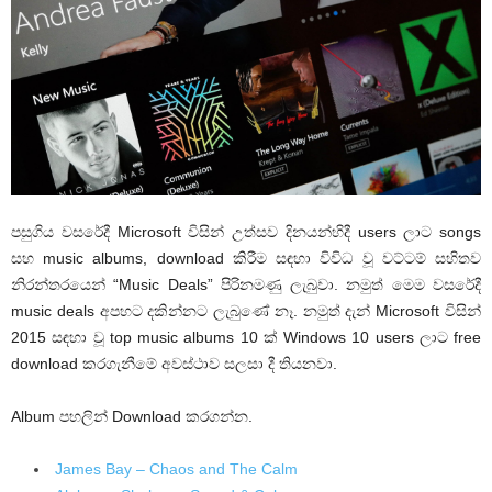
පසුගිය වසරේදී Microsoft විසින් උත්සව දිනයන්හිදී users ලාට songs
සහ music albums, download කිරීම සඳහා විවිධ වූ වට්ටම් සහිතව
නිරන්තරයෙන් “Music Deals” පිරිනමණු ලැබුවා. නමුත් මෙම වසරේදී
music deals අපහට දකින්නට ලැබුණේ නෑ. නමුත් දැන් Microsoft විසින්
2015 සඳහා වූ top music albums 10 ක් Windows 10 users ලාට free
download කරගැනීමේ අවස්ථාව සලසා දී තියනවා.
Album පහලින් Download කරගන්න.
James Bay – Chaos and The Calm