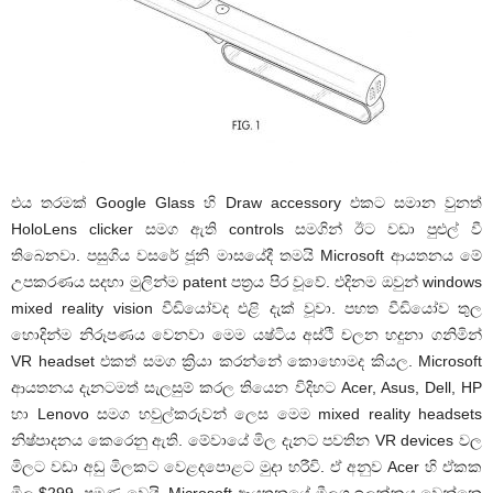
එය තරමක් Google Glass හි Draw accessory එකට සමාන වුනත්
HoloLens clicker සමග ඇති controls සමගින් ඊට වඩා පුළුල් වී
තිබෙනවා. පසුගිය වසරේ ජූනි මාසයේදී තමයි Microsoft ආයතනය මේ
උපකරණය සදහා මුලින්ම patent පත්‍රය පිර වූවේ. එදිනම ඔවුන් windows
mixed reality vision වීඩියෝවද එළි දැක් වූවා. පහත වීඩියෝව තුල
හොදින්ම නිරූපණය වෙනවා මෙම යෂ්ටිය අස්ථි චලන හදුනා ගනිමින්
VR headset එකත් සමග ක්‍රියා කරන්නේ කොහොමද කියල. Microsoft
ආයතනය දැනටමත් සැලසුම් කරල තියෙන විදිහට Acer, Asus, Dell, HP
හා Lenovo සමග හවුල්කරුවන් ලෙස මෙම mixed reality headsets
නිෂ්පාදනය කෙරෙනු ඇති. මේවායේ මිල දැනට පවතින VR devices වල
මිලට වඩා අඩු මිලකට වෙළදපොළට මුදා හරීවි. ඒ අනුව Acer හි ඒකක
මිල $299 පමණ වෙයි. Microsoft ආයතනයේ මීලග ඉලක්කය වෙන්නෙ