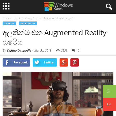
Home
Devices
අලුතින්ම එන Augmented Reality යෂ්ටිය
DEVICES
MICROSOFT
අලුතින්ම එන Augmented Reality
යෂ්ටිය
By
Sajitha Daupadie
-
Mar 31, 2018
2539
0
Facebook
Twitter
සිං
En