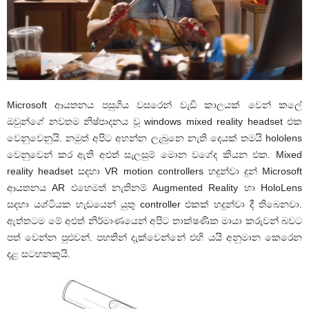
Microsoft ආයතනය පසුගිය වසරෙන් වැඩි කාලයක් වෙන් කලේ
ඔවුන්ගේ නවතම නිෂ්පාදනය වූ windows mixed reality headset එක
වෙනුවෙනුයි. නමුත් අපිට අහන්න ලැබුනෙ නැති දෙයක් තමයි hololens
වෙනුවෙන් කර ඇති අළුත් සැලසුම් මොන වගේද කියන එක. Mixed
reality headset සදහා VR motion controllers හදුන්වා දුන් Microsoft
ආයතනය AR එහෙමත් නැතිනම් Augmented Reality හා HoloLens
සදහා යශ්ටියක හැඩයෙන් යුතු controller එකක් හදුන්වා දී තිබෙනවා.
ඇත්තටම මේ අළුත් නිර්මාණයෙන් අපිට තාක්ෂණික මායා කරුවන් බවට
පත් වෙන්න පුළුවන්. පහතින් දැක්වෙන්නේ එහි යයි අනුමාන කෙරෙන
දළ සටහනකුයි.