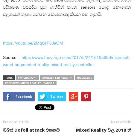
පරීක්ෂණ වපසරිය පුරා බාහිරින් තබන sensors යොදා නොගෙන
චලනයන් හදුනා ගන්නෙ කොහොමද කියන එක ගැනයි.
https://youtu.be/2MqGrF6JaOM
Source:
https://www.theverge.com/2017/8/24/16195850/microsoft-
wand-augmented-reality-mixed-reality-controller
TAGS
#MICROSOFT
AUGMENTED REALITY
HOLOLENS
WINDOWS MIXED REALITY HEADSET
Facebook
Twitter
Previous article
Next article
ඔබත් Dofoil attack එකකට
Mixed Reality වල 2018 හි