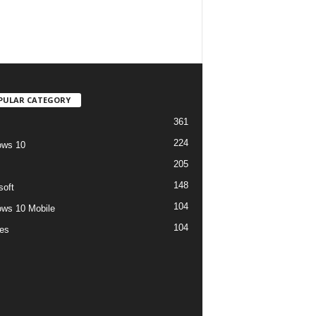
PULAR CATEGORY
361
224
ows 10
205
148
soft
104
ws 10 Mobile
104
es