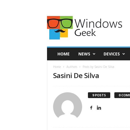
HOME
NEWS
DEVICES
Home
Authors
Posts by Sasini De Silva
Sasini De Silva
9 POSTS
0 COM