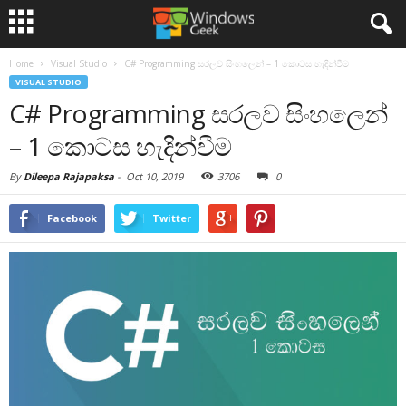
Home
Visual Studio
C# Programming සරලව සිංහලෙන් – 1 කොටස හැදින්වීම
VISUAL STUDIO
C# Programming සරලව සිංහලෙන්
– 1 කොටස හැදින්වීම
By
Dileepa Rajapaksa
-
Oct 10, 2019
3706
0
Facebook
Twitter