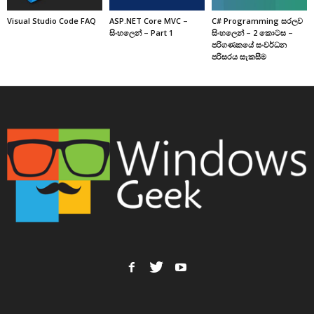
Visual Studio Code FAQ
ASP.NET Core MVC –
C# Programming සරලව
සිංහලෙන් – Part 1
සිංහලෙන් – 2 කොටස –
පරිගණකයේ සංවර්ධන
පරිසරය සැකසීම