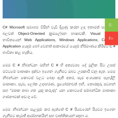
සිං
C# Microsoft සමාගම විසින් වැඩි දියුණු කරන ලද ඉතාමත් සරල හා
බලවත් Object-Oriented ක්‍රමලේඛන භාෂාවකි. Visual Studio
En
භාවිතයෙන් Web Applications, Windows Applications, Console
Application යෙදුම් හෝ වෙනත් ආකාරයේ යෙදුම් නිර්මාණය කිරීමට C #
භාවිතා කළ හැකිය.
මෙම C # නිබන්ධන මඟින් C # හි අත්‍යවශ්‍ය දේ මූලික සිට උසස්
මට්ටමේ මාතෘකා දක්වා ඉගෙන ගැනීමට ඔබට උපකාරී වනු ඇත. මෙම
නිබන්ධන කොටස් වලට බෙදා ඇති අතර, සෑම අංශයකම පැහැදිලි
මාතෘකා, සැබෑ ලෝක උදාහරණ, ප්‍රයෝජනවත් ඉඟි, තොරතුරු සටහන්
සහ “මතක තබා ගත යුතු කරුණු” යන කොටසේ සම්බන්ධිත මාතෘකා
ගණනාවක් අඩංගු වේ.
මෙම නිබන්ධන සැලසුම් කර ඇත්තේ C # පියවරෙන් පියවර ඉගෙන
ගැනීමට කැමති ආරම්භකයින් සහ වෘත්තිකයන් සඳහා ය.