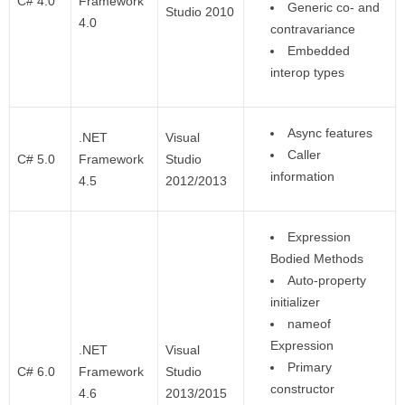
C# 4.0
Framework
Generic co- and
Studio 2010
4.0
contravariance
Embedded
interop types
Async features
.NET
Visual
Caller
C# 5.0
Framework
Studio
information
4.5
2012/2013
Expression
Bodied Methods
Auto-property
initializer
nameof
Expression
.NET
Visual
Primary
C# 6.0
Framework
Studio
constructor
4.6
2013/2015