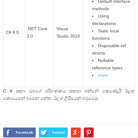
Default interface
methods
Using
declarations
.NET Core
Visual
Static local
C# 8.0
3.0
Studio 2019
functions
Disposable ref
structs
Nullable
reference types
more..
C # සඳහා ඔබගේ පරිගණකය සකසා ගන්නේ කෙසේදැයි ඊළඟ
කොටසෙන් ඉගෙන ගන්න. ඊලග ලිපියෙන් හමුවෙමු.
Facebook
Twitter