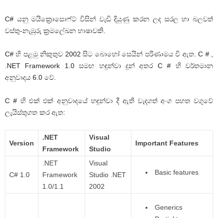
C# යනු මයික්‍රොසොෆ්ට් විසින් වැඩි දියුණු කරන ලද සරල හා බලවත්
වස්තු-නැඹුරු ක්‍රමලේඛන භාෂාවකි.
C# හි පළමු නිකුතුව 2002 සිට බොහෝ සෙයින් පරිණාමය වී ඇත. C # ,
.NET Framework 1.0 සමඟ හඳුන්වා දුන් අතර C # හි වර්තමාන
අනුවාදය 6.0 වේ.
C # හි එක් එක් අනුවාදයේ හඳුන්වා දී ඇති වැදගත් අංග පහත වගුවේ
ලැයිස්තුගත කර ඇත:
.NET
Visual
Version
Important Features
Framework
Studio
.NET
Visual
Basic features
C# 1.0
Framework
Studio .NET
1.0/1.1
2002
Generics