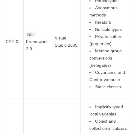
Partial types
Anonymous
methods
Iterators
Nullable types
.NET
Private setters
Visual
C# 2.0
Framework
(properties)
Studio 2005
2.0
Method group
conversions
(delegates)
Covariance and
Contra-variance
Static classes
Implicitly typed
local variables
Object and
collection initializers