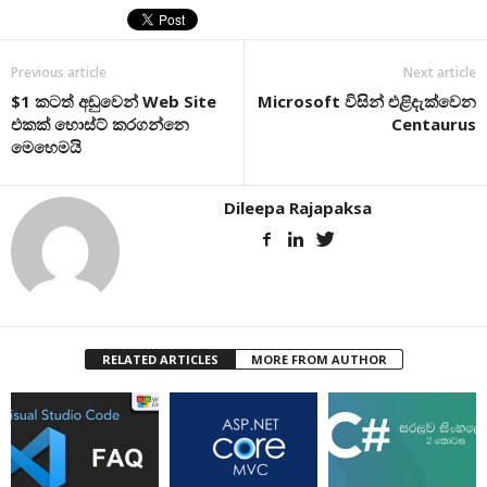
Previous article
Next article
$1 කටත් අඩුවෙන් Web Site
Microsoft විසින් එළිදැක්වෙන
එකක් හොස්ට් කරගන්නෙ
Centaurus
මෙහෙමයි
Dileepa Rajapaksa
RELATED ARTICLES
MORE FROM AUTHOR