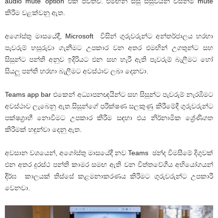
audio mute’ option එක පවතිවී. එමඟින් සිසු සිසුවියන් විසින්ම mute
කිරීම වළක්වනු ඇත.
අගෝස්තු මාසයේදී, Microsoft විසින් ගුරුවරුන්ට අන්තර්ජාලය හරහා
පැවරුම් හසුරුවා ගැනීමට උපකාර වන අතර එමඟින් උගතුන්ට සහ
සිසුන්ට පන්ති අනුව ඉදිරියට එන සහ හැරී ඇති පැවරුම් බැලීමට හෝ
සියලු පන්ති හරහා බැලීමට අවස්ථාව ලබා දෙනවා.
Teams app bar එකෙන් අධ්‍යාපනඥයින්ට සහ සිසුන්ට පැවරුම් නැරඹීමට
අවස්ථාව ලැබෙනු ඇත.සිසුන්ගේ පරීක්ෂණ සලකුණු කිරීමේදී ගුරුවරුන්ට
පක්ෂග්‍රාහී නොවීමට උපකාර කිරීම සඳහා එය නිර්නාමික ශ්‍රේණිගත
කිරීමක් හඳුන්වා දෙනු ඇත.
අවසාන වශයෙන්, අගෝස්තු මාසයේදී නව Teams ඡන්ද විමසීමේ දිගුවක්
එන අතර දුරස්ථ පන්ති කාමර සමඟ ඇති වන චිත්තවේගීය අභියෝගයන්
දීර්ඝ කාලයක් තිස්සේ කළමනාකරණය කිරීමට ගුරුවරුන්ට උපකාරී
වෙනවා.