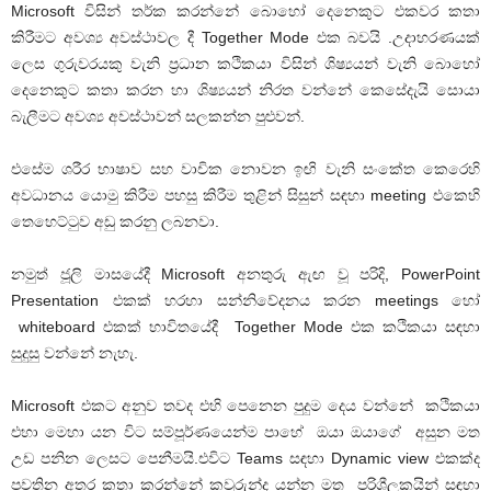
Microsoft විසින් තර්ක කරන්නේ බොහෝ දෙනෙකුට එකවර කතා
කිරීමට අවශ්‍ය අවස්ථාවල දී Together Mode එක බවයි .උදාහරණයක්
ලෙස ගුරුවරයකු වැනි ප්‍රධාන කථිකයා විසින් ශිෂ්‍යයන් වැනි බොහෝ
දෙනෙකුට කතා කරන හා ශිෂ්‍යයන් නිරත වන්නේ කෙසේදැයි සොයා
බැලීමට අවශ්‍ය අවස්ථාවන් සලකන්න පුළුවන්.
එසේම ශරීර භාෂාව සහ වාචික නොවන ඉඟි වැනි සංකේත කෙරෙහි
අවධානය යොමු කිරීම පහසු කිරීම තුළින් සිසුන් සඳහා meeting එකෙහි
තෙහෙට්ටුව අඩු කරනු ලබනවා.
නමුත් ජූලි මාසයේදී Microsoft අනතුරු ඇඟ වූ පරිදි, PowerPoint
Presentation එකක් හරහා සන්නිවේදනය කරන meetings හෝ
whiteboard එකක් භාවිතයේදී Together Mode එක කථිකයා සඳහා
සුදුසු වන්නේ නැහැ.
Microsoft එකට අනුව තවද එහි පෙනෙන පුදුම දෙය වන්නේ කථිකයා
එහා මෙහා යන විට සම්පූර්ණයෙන්ම පාහේ ඔයා ඔයාගේ අසුන මත
උඩ පනින ලෙසට පෙනීමයි.එවිට Teams සඳහා Dynamic view එකක්ද
පවතින අතර කතා කරන්නේ කවුරුන්ද යන්න මත පරිශීලකයින් සඳහා