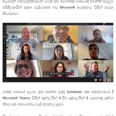
අධ්‍යාපන ගනුදෙනුකරුවන් වෙත සහ අගෝස්තු මාසයේදී අනෙක් සියලුම
පරිශීලකයින් සඳහා පැමිණෙන බව Microsoft ආයතනය විසින් පවසා
තිබෙනවා.
මාර්තු මාසයේ ලොව පුරා ආරම්භ වුණු lockdown එක අතරවාරයේ දී
Microsoft Teams විසින් පුද්ගලයින් 4 සිට පුද්ගලයින් 9 දෙනෙකු දක්වා
තිරය මත සහයෝගය වැඩි කරනු ලැබුවා.