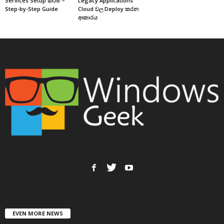
Services Setup කිරීම –
Legacy Applications
Step-by-Step Guide
Cloud වල Deploy කරන
ආකාරය
EVEN MORE NEWS