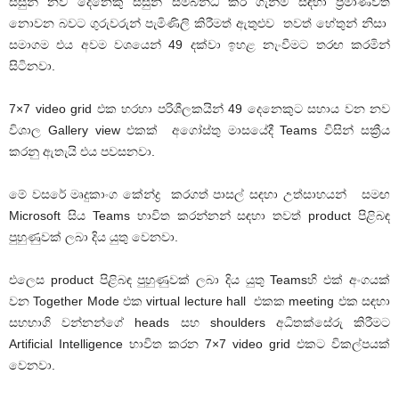
සිසුන් නව දෙනෙකු සිසුන් සම්බන්ධ කර ගැනීම සඳහා ප්‍රමාණවත්
නොවන බවට ගුරුවරුන් පැමිණිලි කිරීමත් ඇතුළුව තවත් හේතුන් නිසා
සමාගම එය අවම වශයෙන් 49 දක්වා ඉහළ නැංවීමට තරඟ කරමින්
සිටිනවා.
7×7 video grid එක හරහා පරිශීලකයින් 49 දෙනෙකුට සහාය වන නව
විශාල Gallery view එකක් අගෝස්තු මාසයේදී Teams විසින් සක්‍රීය
කරනු ඇතැයි එය පවසනවා.
මේ වසරේ මෘදුකාංග කේන්ද්‍ර කරගත් පාසල් සඳහා උත්සාහයන් සමඟ
Microsoft සිය Teams භාවිත කරන්නන් සඳහා තවත් product පිළිබඳ
පුහුණුවක් ලබා දිය යුතු වෙනවා.
එලෙස product පිළිබඳ පුහුණුවක් ලබා දිය යුතු Teamsහි එක් අංගයක්
වන Together Mode එක virtual lecture hall එකක meeting එක සඳහා
සහභාගි වන්නන්ගේ heads සහ shoulders අධිතක්සේරු කිරීමට
Artificial Intelligence භාවිත කරන 7×7 video grid එකට විකල්පයක්
වෙනවා.