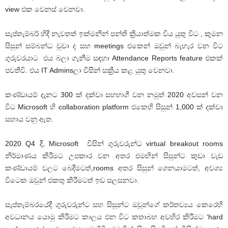
view එක වෙනස් වෙනවා.
සැප්තැම්බර් හිදී නැවතත් ඉක්මනින් පන්ති ක්‍රියාත්මක විය යුතු විට , කුමන
සිසුන් සම්බන්ධ වුවා ද සහ meetings එකෙන් ඔවුන් බැහැර වන විට
ගුරුවරයාට එය බලා ගැනීම සඳහා Attendance Reports feature එකක්
පවතීවි. එය IT Adminsලා විසින් සක්‍රීය කළ යුතු වෙනවා.
කණ්ඩායම් දැනට 300 ක් දක්වා සහභාගී වන නමුත් 2020 අවසන් වන
විට Microsoft හි collaboration platform එකෙහි සිසුන් 1,000 ක් දක්වා
සහාය වනු ඇත.
2020 Q4 දී, Microsoft විසින් ගුරුවරුන්ට virtual breakout rooms
නිර්මාණය කිරීමට උපකාර වන අතර එමඟින් සිසුන්ට කුඩා වැඩ
කණ්ඩායම් වලට බෙදීමටත්,rooms අතර සිසුන් ගෙනයාමටත්, අවශ්‍ය
විටෙක ඔවුන් එකතු කිරීමටත් ඉඩ සලසනවා.
සැප්තැම්බරයේදී ගුරුවරුන්ට සහ සිසුන්ට ඔවුන්ගේ කර්තව්‍යය කෙරෙහි
අවධානය යොමු කිරීමට කාලය එන විට කතාබහ අවහිර කිරීමට ‘hard