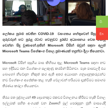
සිං
ලෝකය පුරාම පවතින COVID-19 වසංගතය හේතුවෙන් සිසුන් සහ
En
ගුරුවරුන් හට පුරුදු රටාව වෙනුවට දුරස්ථ අධ්‍යාපනය වෙත යොමු
වෙන්න සිදු වුණානේ.ඉතින් Microsoft විසින් ඔවුන් සඳහා අලුත්
Microsoft Teams විශේෂාංග විශාල ප්‍රමාණයක් හදුන්වා දීලා තියෙනවා.
Microsoft විසින් පසුගිය මාස කිහිපය තුළ Microsoft Teams සඳහා නව
සහ ඉදිරියට එන විශේෂාංග සලකුණු කරමින් සිටිනවා. මෑත මාසවලදී එය
බොහෝ නිවේදන නිකුත් කර ඇති අතර අධ්‍යාපන ගනුදෙනුකරුවන්ට
නව විශේෂාංග අපේක්ෂා කළ හැකි වේලාවන් හරියටම දැක්වීමට සමාගම
තීරණය කරලා තියෙනවා.
තිරය ​​මත පුද්ගලයන් 49 දෙනෙකුට එකවර විශාලනය කිරීමට හැකි විශාල
ඉල්ලුමක් සහිත අංගයක් වන Zoomහි මුල් පෙරදසුන ජුනි මාසයේදී