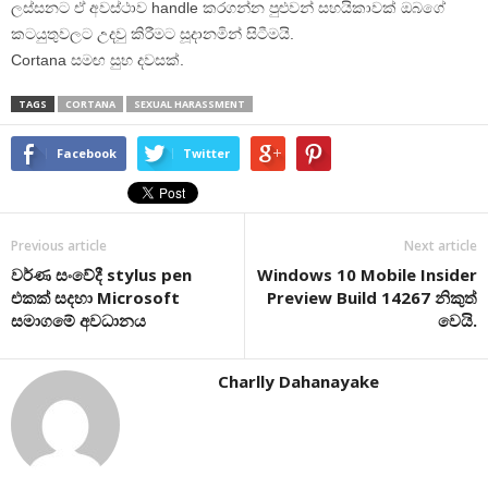
ලස්සනට ඒ අවස්ථාව handle කරගන්න පුළුවන් සහයිකාවක් ඔබගේ
කටයුතුවලට උදවු කිරීමට සූදානමින් සිටීමයි.
Cortana සමඟ සුභ දවසක්.
TAGS
CORTANA
SEXUAL HARASSMENT
Facebook
Twitter
Previous article
Next article
වර්ණ සංවේදී stylus pen
Windows 10 Mobile Insider
එකක් සදහා Microsoft
Preview Build 14267 නිකුත්
සමාගමේ අවධානය
වෙයි.
Charlly Dahanayake