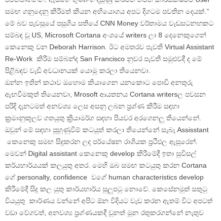
සමඟ ගනුදෙනු කිරීමත් කියන අභියොගය අපට දිගටම පවතින දෙයක්.”
මේ බව පැවසූයේ පසුගිය සතියේ CNN Money වර්තාමය වැඩසටනහකට
සම්බඳ වූ US, Microsoft Cortana අංශයේ writers ලා 8 දෙනෙකුගෙන්
කෙනෙකු වන Deborah Harrison. ඊට අමතරව පැවති Virtual Assistant
Re-Work කිරීම සම්බන්ද San Francisco නුවර පැවති සමුළුවදී ද මේ
පිළිබඳව වැඩි අවධානයක් යොමු කරලා තියෙනවා.
ඔන්න ඉතින් කථාව ඔහොම කියාගෙන යනකොට පොඩි අනතුරු
ඇඟවීමකුත් තියෙනවා, Mrosoft ආයතනය Cortana writersල පවසන
පරිදි දැනටමත් අනවශ්‍ය ලෙස අසනු ලබන ප්‍රශ්ණ කිරීම සඳහා
ක්‍රමානුකූලව ගතයුතු ක්‍රියාමර්ග සඳහා පියවර අරගෙනලු තියෙන්නේ.
ඔවුන් මේ සඳහා පුහුණුවීම් කටයුත් කරලා තියෙන්නේ සැබෑ Assisstant
කෙනෙකු සමඟ සිදුකරන ලද පර්යේෂන රාශියක ප්‍රථිඵල ඇසුරෙන්.
මෙවන් Digital assistant කෙනෙකු develop කිරීමේදී ඉතා සුවිසල්
කර්යභාර්යයක් කලයුතු අතර. මෙහි ඔබ සමඟ කටයුතු කරන Cortana
ගේ personalty, confidence වගේ human characteristics develop
කිරීමේදී සිදු කල යුතු කාර්යභාර්ය සුලුපටු නොවේ. කෙසේනමුත් සතුටු
වියයුතු කාර්ණය වන්නේ අපිට ඕන විදියට වැඩ කරන ඇතම් විට අපටත්
වඩා වේගවත්, අනවශ්‍ය ප්‍රශ්ණයකදී වුනත් මූන රතුකරගන්නේ නැතුව