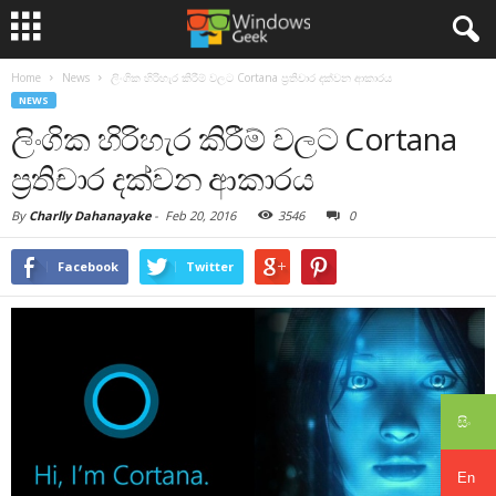
Home
News
ලිංගික හිරිහැර කිරීම් වලට Cortana ප්‍රතිචාර දක්වන ආකාරය
NEWS
ලිංගික හිරිහැර කිරීම් වලට Cortana
ප්‍රතිචාර දක්වන ආකාරය
By
Charlly Dahanayake
-
Feb 20, 2016
3546
0
Facebook
Twitter
සිං
En