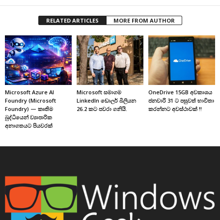
RELATED ARTICLES
MORE FROM AUTHOR
Microsoft Azure AI
Microsoft සමාගම
OneDrive 15GB අවකාශය
Foundry (Microsoft
LinkedIn ඩොලර් බිලියන
ජනවාරි 31 ට පසුවත් භාවිතා
Foundry) — කෘතිම
26.2 කට පවරා ගනියි.
කරන්නට අවස්ථාවක් !!
බුද්ධියෙන් ව්‍යාපාරික
අනාගතයට පියවරක්