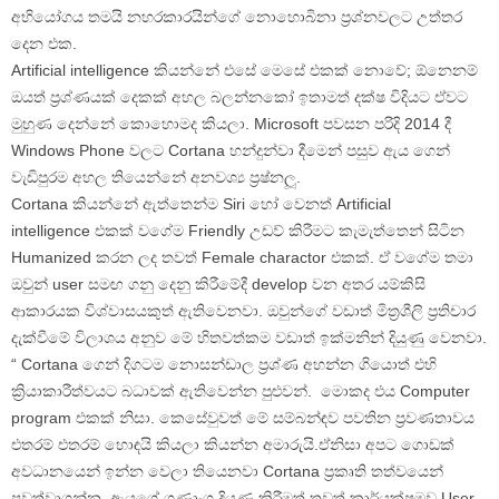
අභියෝගය තමයි නහරකාරයින්ගේ නොහොබිනා ප්‍රශ්නවලට උත්තර
දෙන එක.
Artificial intelligence කියන්නේ එසේ මෙසේ එකක් නොවේ; ඕනෙනම්
ඔයත් ප්‍රශ්ණයක් දෙකක් අහල බලන්නකෝ ඉතාමත් දක්ෂ විදියට ඒවට
මුහුණ දෙන්නේ කොහොමද කියලා. Microsoft පවසන පරිදි 2014 දී
Windows Phone වලට Cortana හන්දුන්වා දීමෙන් පසුව ඇය ගෙන්
වැඩිපුරම අහල තියෙන්නේ අනවශ්‍ය ප්‍රෂ්නලූ.
Cortana කියන්නේ ඇත්තෙන්ම Siri හෝ වෙනත් Artificial
intelligence එකක් වගේම Friendly උඩව් කිරීමට කැමැත්තෙන් සිටින
Humanized කරන ලද තවත් Female charactor එකක්. ඒ වගේම තමා
ඔවුන් user සමඟ ගනු දෙනු කිරීමේදී develop වන අතර යම්කිසි
ආකාරයක විශ්වාසයකුත් ඇතිවෙනවා. ඔවුන්ගේ වඩාත් මිත්‍රශීලි ප්‍රතිචාර
දැක්වීමේ විලාශය අනුව මේ හිතවත්කම වඩාත් ඉක්මනින් දියුණු වෙනවා.
“ Cortana ගෙන් දිගටම නොසන්ඩාල ප්‍රශ්ණ අහන්න ගියොත් එහි
ක්‍රියාකාරීත්වයට බධාවක් ඇතිවෙන්න පුළුවන්. මොකද එය Computer
program එකක් නිසා. කෙසේවුවත් මේ සම්බන්ඳව පවතින ප්‍රවණතාවය
එතරම් එතරම් හොඳයි කියලා කියන්න අමාරුයි.ඒනිසා අපට ගොඩක්
අවධානයෙන් ඉන්න වෙලා තියෙනවා Cortana ප්‍රකෘති තත්වයෙන්
පවත්වාගන්න. ඇයගේ ගුණාංග දියුණු කිරීමත් තවත් කාර්යක්ෂමව User