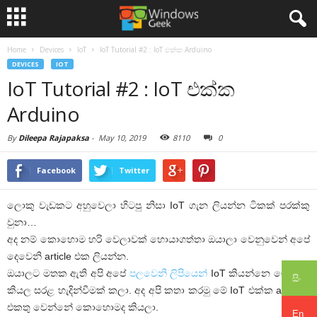
Home
Devices
IoT
IoT Tutorial #2 : IoT එක්ක Arduino
DEVICES
IOT
IoT Tutorial #2 : IoT එක්ක
Arduino
By
Dileepa Rajapaksa
-
May 10, 2019
8110
0
Facebook
Twitter
ලොකු වැඩකට අහුවෙලා හිටපු නිසා IoT ගැන ලියන්න ටිකක් පරක්කු
වුනා…
අද නම් කොහොම හරි වෙලාවක් හොයාගත්තා ඔයාලා වෙනුවෙන් අපේ
දෙවෙනි article එක ලියන්න.
ඔයාලට මතක ඇති අපි අපේ
පලවෙනි ලිපියෙන්
IoT කියන්නෙ මොකද්ද
සිං
කියල සරළ හැදින්වීමක් කලා. අද අපි කතා කරමු මේ IoT එක්ක arduino
එකතු වෙන්නේ කොහොමද කියලා.
En