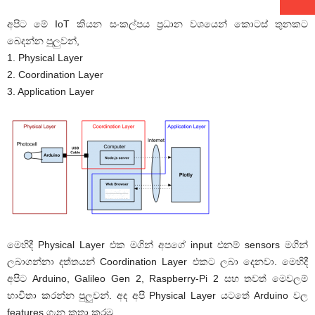
අපිට මේ IoT කියන සංකල්පය ප්‍රධාන වශයෙන් කොටස් තුනකට
බෙදන්න පුලුවන්,
1. Physical Layer
2. Coordination Layer
3. Application Layer
මෙහිදී Physical Layer එක මගින් අපගේ input එනම් sensors මගින්
ලබාගන්නා දත්තයන් Coordination Layer එකට ලබා දෙනවා. මෙහිදී
අපිට Arduino, Galileo Gen 2, Raspberry-Pi 2 සහ තවත් මෙවලම්
භාවිතා කරන්න පුලුවන්. අද අපි Physical Layer යටතේ Arduino වල
features ගැන කතා කරමු.