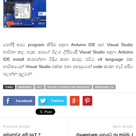
මෙහිදී අපට program කිරිම සදහා Arduino IDE සහ Visual Studio
භාවිතා කල හැක. අපගේ මීලග ලිපියේදී Visual Studio සදහා Arduino
IDE install කරගන්නා විදිය කතා කරමු. එවිට c# language එක
භාවිතයෙන් Visual Studio එක්ක ඉතා පහසුවෙන් code කරන හැටි අපිට
බලන්න පුලුවන්.
TAGS
ARDIUNO
IOT
VISUAL STUDIO FOR ARDUINO
WINDOWS 10
Facebook
Twitter
Previous article
Next article
මොනවද මේ IoT ?
Quantum යුගයට පා තබමු..!