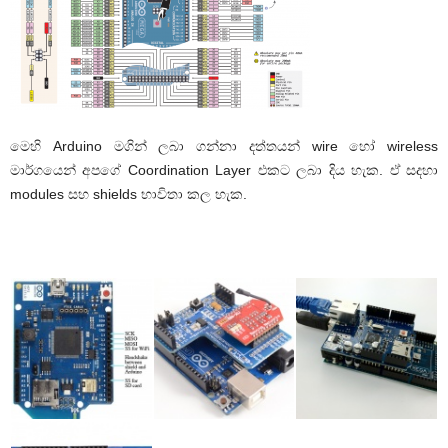
මෙහි Arduino මගින් ලබා ගන්නා දත්තයන් wire හෝ wireless
මාර්ගයෙන් අපගේ Coordination Layer එකට ලබා දිය හැක. ඒ සදහා
modules සහ shields භාවිතා කල හැක.