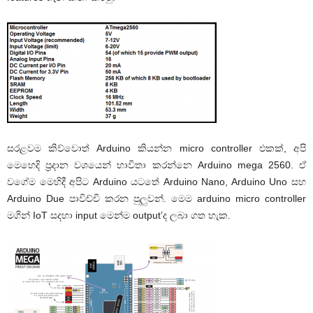
සරළවම කිව්වොත් Arduino කියන්න micro controller එකක්, අපි
මෙහෙදි ප්‍රදාන වශයෙන් භාවිතා කරන්නෙ Arduino mega 2560. ඒ
වගේම මෙහිදී අපිට Arduino යටතේ Arduino Nano, Arduino Uno සහ
Arduino Due පාවිච්චි කරන පුලුවන්. මෙම arduino micro controller
මගින් IoT සදහා input මෙන්ම output’ද ලබා ගත හැක.