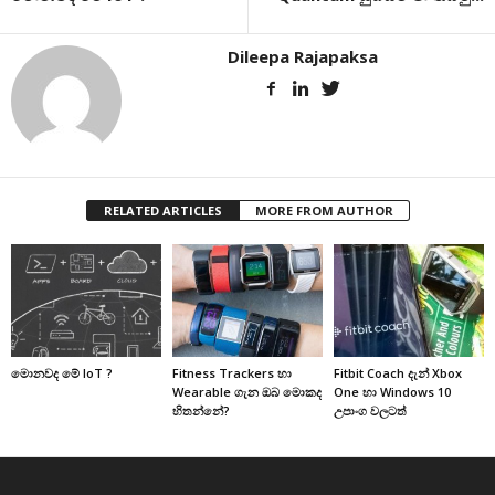
Dileepa Rajapaksa
RELATED ARTICLES
MORE FROM AUTHOR
මොනවද මේ IoT ?
Fitness Trackers හා
Fitbit Coach දැන් Xbox
Wearable ගැන ඔබ මොකද
One හා Windows 10
හිතන්නේ?
උපාංග වලටත්