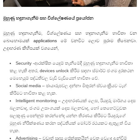
මුහුණු හඳුනාගැනීම සහ විශ්ලේෂණයේ ප්‍රයෝජන
මුහුණු හඳුනාගැනීම, විශ්ලේෂණය සහ හඳුනාගැනීම භාවිතා වන
බොහොමයක් applications මේ වනවිට ලොව පුරාම තිබෙනවා.
උදාහරණ කිහිපයක් වශයෙන්,
Security -ආරක්ෂිත යෙදුම් තැනීමේදී මුහුණු හඳුනාගැනීම භාවිතා
කළ හැකි අතර, devices unlock කිරීම සඳහා ස්මාර්ට් ජංගම දුරකථන
මෙහෙයුම් පද්ධතිවල වැඩි වැඩියෙන් භාවිතා වේ.
Social media – ඡායාරූපවල දන්නා මිතුරන් ස්වයංක්‍රීයව ටැග්
කිරීමට භාවිතා කළ හැක.
Intelligent monitoring – උදාහරණයක් ලෙස, රියදුරු මාර්ගය දෙස
බලනවාද, ජංගම උපාංගයක් දෙස බලනවාද, හෝ තෙහෙට්ටුවක
සලකුණු පෙන්නුම් කරන්නේද යන්න තීරණය කිරීමට රියදුරුගේ
මුහුණ නිරීක්ෂණය කරන පද්ධතියක් මෝටර් රථයකට ඇතුළත් විය
හැක.
Advertising – වඩාත් සුදුසු ප්‍රේක්ෂකයින් වෙත වෙළඳ දැන්වීම්