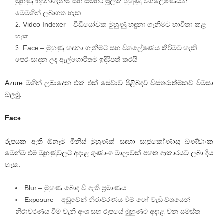
මුහුණු හඳුනාගැනීම සහ සමහර මූලික මුහුණු විශ්ලේෂණයන්
මෙමගින් ලබාගත හැක.
Video Indexer – වීඩියෝවක මුහුණු හඳුනා ගැනීමට භාවිතා කළ
හැක.
Face – මුහුණු හඳුනා ගැනීමට සහ විශ්ලේෂණය කිරීමට හැකි
පෙර-සාදන ලද ඇල්ගොරිතම ඉදිරිපත් කරයි
Azure මගින් ලබාදෙන එක් එක් සේවාව පිළිබඳව විස්තරාත්මකව විමසා
බලමු.
Face
රූපයක ඇති ඕනෑම මිනිස් මුහුණක් සඳහා සෘජුකෝණාස්‍ර ඛණ්ඩාංක
මෙන්ම එම මුහුණුවලට අදාළ ගුණාංග මාලාවක් පහත ආකාරයට ලබා දිය
හැක.
Blur – මුහුණ බොඳ වී ඇති ප්‍රමාණය
Exposure – අඩුවෙන් නිරාවරණය වීම හෝ වැඩි වශයෙන්
නිරාවරණය වීම වැනි අංශ සහ රූපයේ මුහුණට අදාළ වන සමස්ත