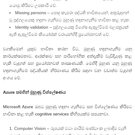
යොමු කිරීමට උපකාරී වේ.
Missing persons – පොදු කැමරා පද්ධති භාවිතයෙන්, අතුරුදහන්
වූ පුද්ගලයෙකු හඳුනා ගැනීමට මුහුණු හඳුනාගැනීම භාවිතා කළ හැක.
Identity validation – පුද්ගලයෙකු විශේෂ ඇතුල්වීමේ බලපත්‍රයක්
ඇති ඇතුල්වීමේ කියෝස්ක් වරායන්හිදී ප්‍රයෝජනවත් වේ.
වගකීමෙන් යුතුව භාවිතා කරන විට, මුහුණු හඳුනාගැනීම යනු
කාර්යක්ෂමතාව, ආරක්ෂාව සහ පාරිභෝගික අත්දැකීම් වැඩිදියුණු කළ
හැකි වැදගත් සහ ප්‍රයෝජනවත් තාක්‍ෂණයකි. මෙහිදී මුහුණ යනු මුහුණු
හඳුනාගැනීමේ පද්ධතියක් නිර්මාණය කිරීම සඳහා වන වඩාත්ම වැදගත්
අංගය වේ.
Azure සමගින් මුහුණු විශ්ලේෂණය
Microsoft Azure ඔබට මුහුණු හඳුනා ගැනීමට සහ විශ්ලේෂණය කිරීමට
භාවිතා කළ හැකි cognitive services කිහිපයක්ම සපයනවා.
Computer Vision – රූපයක් වටා මායිම් ඛණ්ඩාංක ලබාදීම වැනි