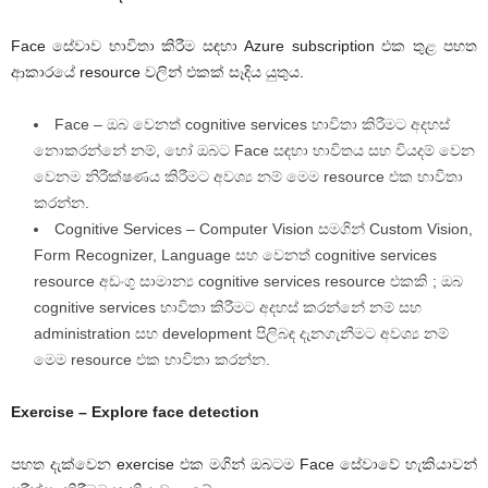
Face සේවාව භාවිතා කිරීම සඳහා Azure subscription එක තුළ පහත
ආකාරයේ resource වලින් එකක් සෑදිය යුතුය.
Face – ඔබ වෙනත් cognitive services භාවිතා කිරීමට අදහස්
නොකරන්නේ නම්, හෝ ඔබට Face සඳහා භාවිතය සහ වියදම් වෙන
වෙනම නිරීක්ෂණය කිරීමට අවශ්‍ය නම් මෙම resource එක භාවිතා
කරන්න.
Cognitive Services – Computer Vision සමගින් Custom Vision,
Form Recognizer, Language සහ වෙනත් cognitive services
resource අඩංගු සාමාන්‍ය cognitive services resource එකකි ; ඔබ
cognitive services භාවිතා කිරීමට අදහස් කරන්නේ නම් සහ
administration සහ development පිලිබඳ දැනගැනීමට අවශ්‍ය නම්
මෙම resource එක භාවිතා කරන්න.
Exercise – Explore face detection
පහත දැක්වෙන exercise එක මගින් ඔබටම Face සේවාවේ හැකියාවන්