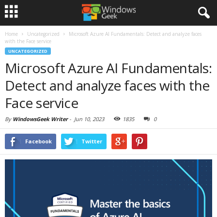
Home
Uncategorized
Microsoft Azure AI Fundamentals: Detect and analyze faces
with the Face service
UNCATEGORIZED
Microsoft Azure AI Fundamentals:
Detect and analyze faces with the
Face service
By
WindowsGeek Writer
-
Jun 10, 2023
1835
0
Facebook
Twitter