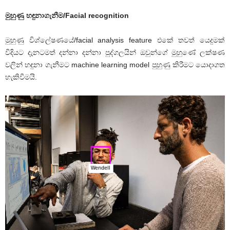
මුහුණු හඳුනාගැනීම/Facial recognition
මුහුණු විශ්ලේෂණයේ/facial analysis feature එකේ තවත් යෙදුමක්
විදියට දැනටමත් දන්නා දන්නා පුද්ගලයින් ඔවුන්ගේ මුහුණේ ලක්ෂණ
වලින් හඳුනා ගැනීමට machine learning model පුහුණු කිරීමට යොදාගත
හැකිවීමයි.