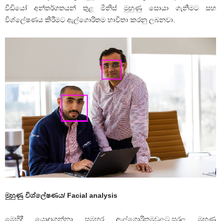
වීඩියෝ අන්තර්ගතයන් තුළ මිනිස් මුහුණු සොයා ගැනීමට සහ
විශ්ලේෂණය කිරීමට ඇල්ගොරිතම භාවිතා කරනු ලබනවා.
මුහුණු විශ්ලේෂණය/ Facial analysis
මෙහිදී යොදාගන්නා සමහර ඇල්ගොරිතමවලට,සරල මුහුණු