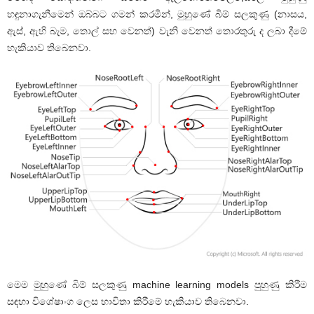
හඳුනාගැනීමෙන් ඔබ්බට ගමන් කරමින්, මුහුණේ බිම් සලකුණු (නාසය,
ඇස්, ඇහි බැම, තොල් සහ වෙනත්) වැනි වෙනත් තොරතුරු ද ලබා දීමේ
හැකියාව තිබෙනවා.
මෙම මුහුණේ බිම් සලකුණු machine learning models පුහුණු කිරීම
සඳහා විශේෂාංග ලෙස භාවිතා කිරීමේ හැකියාව තිබෙනවා.