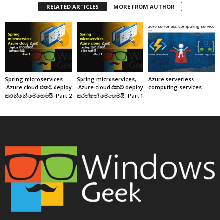
RELATED ARTICLES
MORE FROM AUTHOR
Spring microservices
Spring microservices,
Azure serverless
Azure cloud එකට deploy
Azure cloud එකට deploy
computing services
කරන්නේ මෙහෙමයි -Part 2
කරන්නේ මෙහෙමයි -Part 1