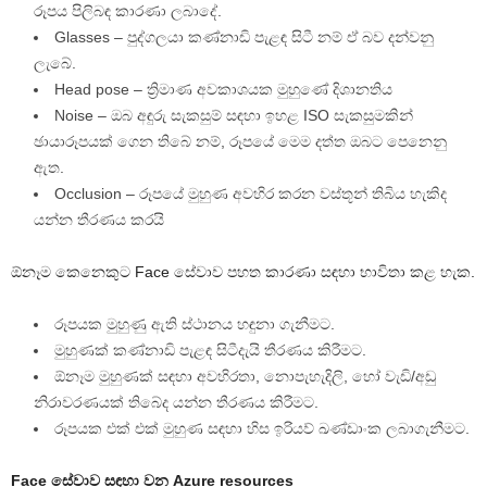
රූපය පිලිබඳ කාරණා ලබාදේ.
Glasses – පුද්ගලයා කණ්නාඩි පැළඳ සිටී නම් ඒ බව දන්වනු
ලැබේ.
Head pose – ත්‍රිමාණ අවකාශයක මුහුණේ දිශානතිය
Noise – ඔබ අඳුරු සැකසුම් සඳහා ඉහළ ISO සැකසුමකින්
ඡායාරූපයක් ගෙන තිබේ නම්, රූපයේ මෙම දත්ත ඔබට පෙනෙනු
ඇත.
Occlusion – රූපයේ මුහුණ අවහිර කරන වස්තූන් තිබිය හැකිද
යන්න තීරණය කරයි
ඕනෑම කෙනෙකුට Face සේවාව පහත කාරණා සඳහා භාවිතා කළ හැක.
රූපයක මුහුණු ඇති ස්ථානය හඳුනා ගැනීමට.
මුහුණක් කණ්නාඩි පැළඳ සිටීදැයි තීරණය කිරීමට.
ඕනෑම මුහුණක් සඳහා අවහිරතා, නොපැහැදිලි, හෝ වැඩි/අඩු
නිරාවරණයක් තිබේද යන්න තීරණය කිරීමට.
රූපයක එක් එක් මුහුණ සඳහා හිස ඉරියව් ඛණ්ඩාංක ලබාගැනීමට.
Face සේවාව සඳහා වන Azure resources