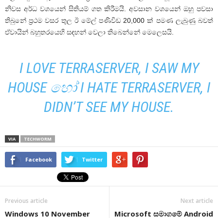
නිවස අර්ධ වශයෙන් සිතියම් ගත කිරීමයි. අවසාන වශයෙන් ඔහු පවසා
තිබුනේ ප්‍රථම වසර තුල ඊ මේල් පණිවිඩ 20,000 ක් පමණ ලැබුණු බවත්
ඒවායින් බහුතරයෙහි සඳහන් වෙලා තිබෙන්නේ මෙලෙසයි.
I LOVE TERRASERVER, I SAW MY
HOUSE හෝ I HATE TERRASERVER, I
DIDN’T SEE MY HOUSE.
VIA
TECHWORM
Facebook
Twitter
Previous article
Next article
Windows 10 November
Microsoft සමාගමේ Android