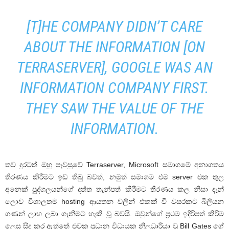
[T]HE COMPANY DIDN’T CARE
ABOUT THE INFORMATION [ON
TERRASERVER], GOOGLE WAS AN
INFORMATION COMPANY FIRST.
THEY SAW THE VALUE OF THE
INFORMATION.
තව දුරටත් ඔහු පැවසුවේ Terraserver, Microsoft සමාගමේ අනාගතය
තීරණය කිරීමට ඉඩ තිබු බවත්, නමුත් සමාගම එම server එක තුල
අනෙක් පුද්ගලයන්ගේ දත්ත තැන්පත් කිරීමට තීරණය කල නිසා දැන්
ලොව විශාලතම hosting ආයතන වලින් එකක් වී වසරකට බිලියන
ගණන් ලාභ ලබා ගැනීමට හැකි වූ බවයි. ඔවුන්ගේ ප්‍රථම ඉදිරිපත් කිරීම
ලෙස සිදු කර ඇත්තේ එවක ප්‍රධාන විධායක නිලධාරියා වූ Bill Gates ගේ