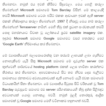
තිබෙනවා. නමුත් එය ඉවත් කිරීමට සිදුවෙලා. මෙය හෙළි කරලා
තිබෙන්නේ Microsoft සමාගමේ Tom Barclay විසින්. මේ කාලයේදී
තමයි Microsoft සමාගම ටෙරා බයිට් එකක ආචායන ඉඩක් ඇති server
එකක් නිෂ්පාදනය කරලා තිබෙන්නේ. 1997 දී නිපදවූ මෙය නම් කරලා
තිබෙන්නේ Terraserver නමින්. මෙහි තිබු එක් ප්‍රධාන සංරචකයක් තමයි
පොදු මහජනයාට විවෘත වූ ලෝකයේ ප්‍රථම satellite imagery එක.
ඉඳුරාම Microsoft සමාගම Google සමාගමට වසර හතරකට පෙර
‘Google Earth’ නිර්මාණය කර තිබෙනවා.
මේ ව්‍යාපෘතියෙන් බලාපොරොත්තු වන තරමේ ලාභයක් ලබා ගැනීමට
නොහැකිවේ යැයි සිතු Microsoft සමාගම මේ දැවැන්ත server එක
තුන්වෙනි පාර්ශවයේ hosting platform එකක් ලෙස භාවිතා කරන්නට
තීරණය කර තිබෙනවා. අභ්‍යවකාශයේ සිට තම නිවස දෙස බැලීමට
සාමාන්‍යය ජනතාවට අවශ්‍යයතාවයක් ඇති නොවේ යැයි එවක සමාගමේ
විධායකයින් සිතා තිබෙනවා. මේ ව්‍යාපෘතිය පිටුපස සිටි චරිතයක් වූ Tom
Barclay පැවසුවේ සමාගම එම server පරිගණකයෙහි තිබු දත්ත පිළිබඳව
අවධානයක් යොමු නොකළ බවයි. නමුත් මුලදී තොරතුරු ආශ්‍රිත
සමාගමක් වූ Google සමාගම මෙහි වටිනාකම හදුනාගත් බවයි.