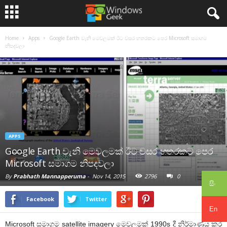
Home
Apps
Google Earth වැනි මෙවලමක් ඊට වසර හතරකට පෙර Microsoft සමාගම
නිපදවලා
APPS
Google Earth වැනි මෙවලමක් ඊට වසර හතරකට පෙර
Microsoft සමාගම නිපදවලා
By
Prabhath Mannapperuma
-
Nov 14, 2015
2796
0
සිං
Facebook
Twitter
En
Microsoft සමාගම satellite imagery මෙවලමක් 1990s දී නිර්මාණය කර